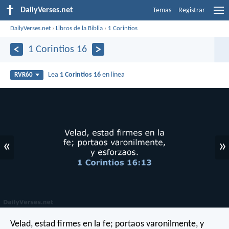
DailyVerses.net
Temas
Registrar
DailyVerses.net
›
Libros de la Biblia
›
1 Corintios
1 Corintios 16
Lea
1 Corintios 16
en línea
RVR60
«
»
Velad, estad firmes en la fe; portaos varonilmente, y