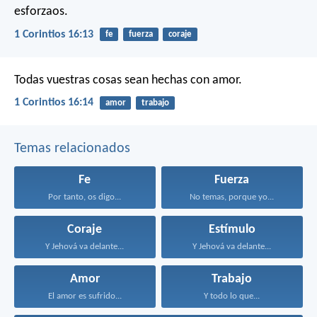
esforzaos.
1 Corintios 16:13
fe
fuerza
coraje
Todas vuestras cosas sean hechas con amor.
1 Corintios 16:14
amor
trabajo
Temas relacionados
Fe
Fuerza
Por tanto, os digo...
No temas, porque yo...
Coraje
Estímulo
Y Jehová va delante...
Y Jehová va delante...
Amor
Trabajo
El amor es sufrido...
Y todo lo que...