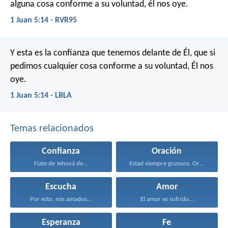
alguna cosa conforme a su voluntad, él nos oye.
1 Juan 5:14 - RVR95
Y esta es la confianza que tenemos delante de Él, que si
pedimos cualquier cosa conforme a su voluntad, Él nos
oye.
1 Juan 5:14 - LBLA
Temas relacionados
Confianza
Oración
Fíate de Jehová de...
Estad siempre gozosos. Orad...
Escucha
Amor
Por esto, mis amados...
El amor es sufrido...
Esperanza
Fe