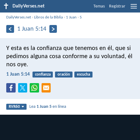
DailyVerses.net
Temas
Registrar
DailyVerses.net
›
Libros de la Biblia
›
1 Juan
›
5
1 Juan 5:14
Y esta es la confianza que tenemos en él, que si
pedimos alguna cosa conforme a su voluntad, él
nos oye.
1 Juan 5:14
confianza
oración
escucha
Lea
1 Juan 5
en línea
RVR60