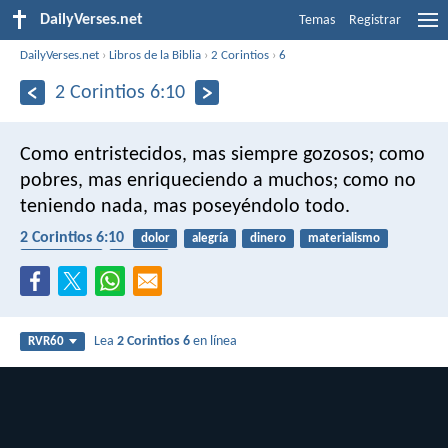
DailyVerses.net
Temas
Registrar
DailyVerses.net
›
Libros de la Biblia
›
2 Corintios
›
6
2 Corintios 6:10
Como entristecidos, mas siempre gozosos; como
pobres, mas enriqueciendo a muchos; como no
teniendo nada, mas poseyéndolo todo.
2 Corintios 6:10
dolor
alegría
dinero
materialismo
recompensa
pobreza
Lea
2 Corintios 6
en línea
RVR60