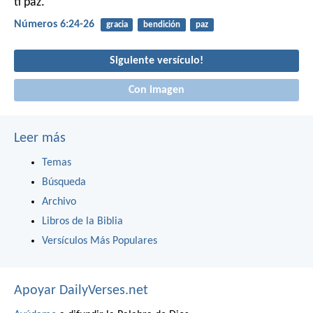
ti paz.
Números 6:24-26
gracia
bendición
paz
Siguiente versículo!
Con imagen
Leer más
Temas
Búsqueda
Archivo
Libros de la Biblia
Versículos Más Populares
Apoyar DailyVerses.net