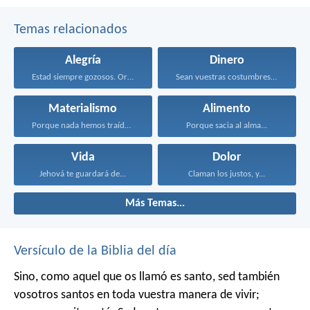
Temas relacionados
Alegría
Dinero
Estad siempre gozosos. Orad...
Sean vuestras costumbres sin...
Materialismo
Alimento
Porque nada hemos traído...
Porque sacia al alma...
Vida
Dolor
Jehová te guardará de...
Claman los justos, y...
Más Temas...
Versículo de la Biblia del día
Sino, como aquel que os llamó es santo, sed también
vosotros santos en toda vuestra manera de vivir;