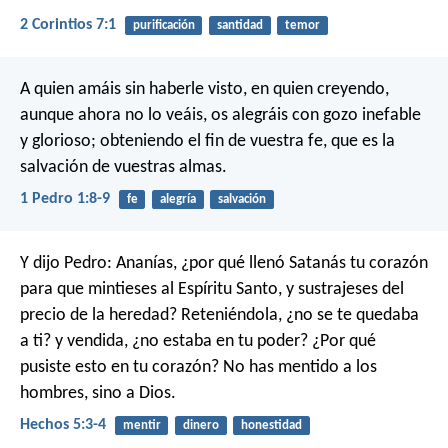
2 Corintios 7:1
purificación
santidad
temor
A quien amáis sin haberle visto, en quien creyendo,
aunque ahora no lo veáis, os alegráis con gozo inefable
y glorioso; obteniendo el fin de vuestra fe, que es la
salvación de vuestras almas.
1 Pedro 1:8-9
fe
alegría
salvación
Y dijo Pedro: Ananías, ¿por qué llenó Satanás tu corazón
para que mintieses al Espíritu Santo, y sustrajeses del
precio de la heredad? Reteniéndola, ¿no se te quedaba
a ti? y vendida, ¿no estaba en tu poder? ¿Por qué
pusiste esto en tu corazón? No has mentido a los
hombres, sino a Dios.
Hechos 5:3-4
mentir
dinero
honestidad