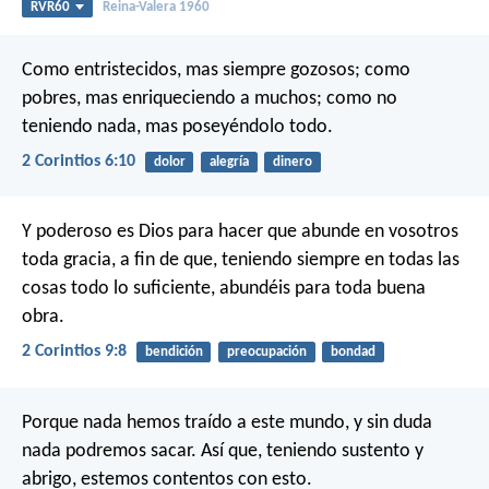
RVR60
Reina-Valera 1960
Como entristecidos, mas siempre gozosos; como
pobres, mas enriqueciendo a muchos; como no
teniendo nada, mas poseyéndolo todo.
2 Corintios 6:10
dolor
alegría
dinero
Y poderoso es Dios para hacer que abunde en vosotros
toda gracia, a fin de que, teniendo siempre en todas las
cosas todo lo suficiente, abundéis para toda buena
obra.
2 Corintios 9:8
bendición
preocupación
bondad
Porque nada hemos traído a este mundo, y sin duda
nada podremos sacar. Así que, teniendo sustento y
abrigo, estemos contentos con esto.