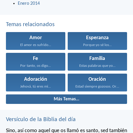
Enero 2014
Temas relacionados
Amor
Esperanza
El amor es sufrido...
Porque yo sé los...
Fe
Familia
Por tanto, os digo...
Estas palabras que yo...
Adoración
Oración
Jehová, tú eres mi...
Estad siempre gozosos. Orad...
Más Temas...
Versículo de la Biblia del día
Sino, así como aquel que os llamó es santo, sed también