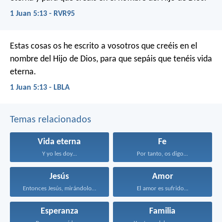
1 Juan 5:13 - RVR95
Estas cosas os he escrito a vosotros que creéis en el
nombre del Hijo de Dios, para que sepáis que tenéis vida
eterna.
1 Juan 5:13 - LBLA
Temas relacionados
Vida eterna
Fe
Y yo les doy...
Por tanto, os digo...
Jesús
Amor
Entonces Jesús, mirándolos, dijo...
El amor es sufrido...
Esperanza
Familia