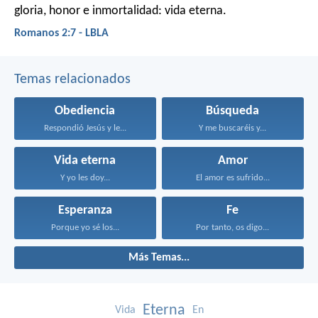
gloria, honor e inmortalidad: vida eterna.
Romanos 2:7 - LBLA
Temas relacionados
Obediencia
Búsqueda
Respondió Jesús y le...
Y me buscaréis y...
Vida eterna
Amor
Y yo les doy...
El amor es sufrido...
Esperanza
Fe
Porque yo sé los...
Por tanto, os digo...
Más Temas...
Eterna
Vida
En