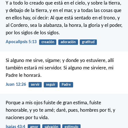
Y a todo lo creado que está en el cielo, y sobre la tierra,
y debajo de la tierra, y en el mar, y a todas las cosas que
en ellos hay, oí decir: Al que está sentado en el trono, y
al Cordero, sea la alabanza, la honra, la gloria y el poder,
por los siglos de los siglos.
Apocalipsis 5:13
creación
adoración
gratitud
Si alguno me sirve, sígame; y donde yo estuviere, allí
también estará mi servidor. Si alguno me sirviere, mi
Padre le honrará.
Juan 12:26
servir
seguir
Padre
Porque a mis ojos fuiste de gran estima,
fuiste
honorable, y yo te amé;
daré, pues, hombres por ti,
y
naciones por tu vida.
Isaías 43:4
amor
salvación
estímulo