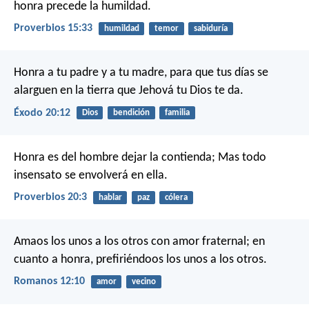
honra precede la humildad.
Proverbios 15:33
humildad
temor
sabiduría
Honra a tu padre y a tu madre, para que tus días se
alarguen en la tierra que Jehová tu Dios te da.
Éxodo 20:12
Dios
bendición
familia
Honra es del hombre dejar la contienda;
Mas todo
insensato se envolverá en ella.
Proverbios 20:3
hablar
paz
cólera
Amaos los unos a los otros con amor fraternal; en
cuanto a honra, prefiriéndoos los unos a los otros.
Romanos 12:10
amor
vecino