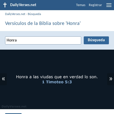
DailyVerses.net
Temas
Registrar
DailyVerses.net
›
Búsqueda
Versículos de la Biblia sobre 'Honra'
«
»