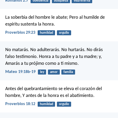
Romanos 2:7
obediencia
búsqueda
vida eterna
La soberbia del hombre le abate;
Pero al humilde de
espíritu sustenta la honra.
Proverbios 29:23
humildad
orgullo
No matarás. No adulterarás. No hurtarás. No dirás
falso testimonio. Honra a tu padre y a tu madre; y,
Amarás a tu prójimo como a ti mismo.
Mateo 19:18b-19
ley
amor
familia
Antes del quebrantamiento se eleva el corazón del
hombre,
Y antes de la honra es el abatimiento.
Proverbios 18:12
humildad
orgullo