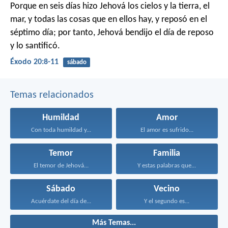
Porque en seis días hizo Jehová los cielos y la tierra, el
mar, y todas las cosas que en ellos hay, y reposó en el
séptimo día; por tanto, Jehová bendijo el día de reposo
y lo santificó.
Éxodo 20:8-11
sábado
Temas relacionados
Humildad
Amor
Con toda humildad y...
El amor es sufrido...
Temor
Familia
El temor de Jehová...
Y estas palabras que...
Sábado
Vecino
Acuérdate del día de...
Y el segundo es...
Más Temas...