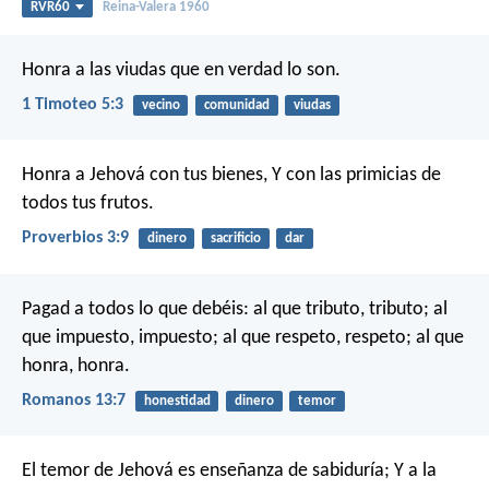
RVR60
Reina-Valera 1960
Honra a las viudas que en verdad lo son.
1 Timoteo 5:3
vecino
comunidad
viudas
Honra a Jehová con tus bienes,
Y con las primicias de
todos tus frutos.
Proverbios 3:9
dinero
sacrificio
dar
Pagad a todos lo que debéis: al que tributo, tributo; al
que impuesto, impuesto; al que respeto, respeto; al que
honra, honra.
Romanos 13:7
honestidad
dinero
temor
El temor de Jehová es enseñanza de sabiduría;
Y a la