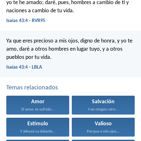
yo te he amado;
daré, pues, hombres a cambio de ti
y
naciones a cambio de tu vida.
Isaías 43:4 - RVR95
Ya que eres precioso a mis ojos,
digno de honra, y yo te
amo,
daré a otros hombres en lugar tuyo,
y a otros
pueblos por tu vida.
Isaías 43:4 - LBLA
Temas relacionados
Amor
Salvación
El amor es sufrido...
Y en ningún otro...
Estímulo
Valioso
Y Jehová va delante...
Porque a mis ojos...