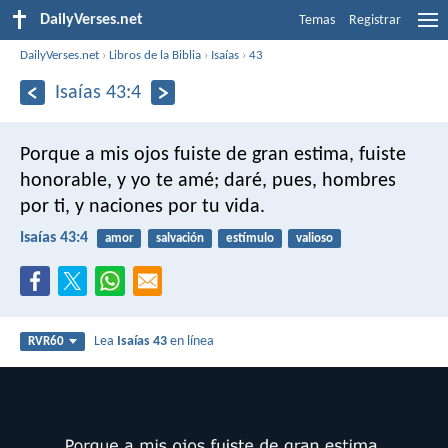
DailyVerses.net
Temas
Registrar
DailyVerses.net
›
Libros de la Biblia
›
Isaías
›
43
Isaías 43:4
Porque a mis ojos fuiste de gran estima,
fuiste
honorable, y yo te amé;
daré, pues, hombres
por ti,
y naciones por tu vida.
Isaías 43:4
amor
salvación
estímulo
valioso
Lea
Isaías 43
en línea
RVR60