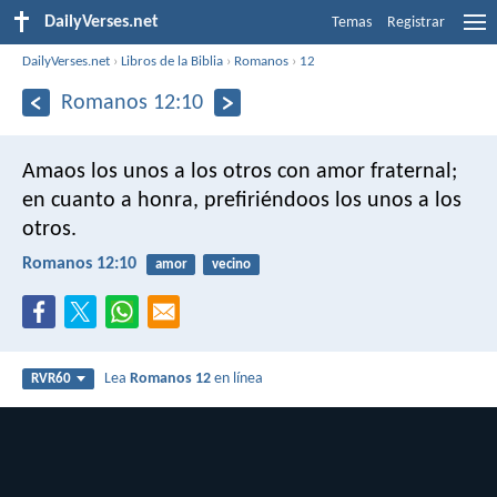
DailyVerses.net
Temas
Registrar
DailyVerses.net
›
Libros de la Biblia
›
Romanos
›
12
Romanos 12:10
Amaos los unos a los otros con amor fraternal;
en cuanto a honra, prefiriéndoos los unos a los
otros.
Romanos 12:10
amor
vecino
Lea
Romanos 12
en línea
RVR60