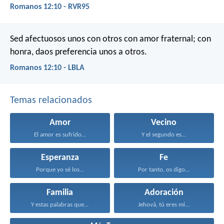
Romanos 12:10 - RVR95
Sed afectuosos unos con otros con amor fraternal; con
honra, daos preferencia unos a otros.
Romanos 12:10 - LBLA
Temas relacionados
Amor
Vecino
El amor es sufrido...
Y el segundo es...
Esperanza
Fe
Porque yo sé los...
Por tanto, os digo...
Familia
Adoración
Y estas palabras que...
Jehová, tú eres mi...