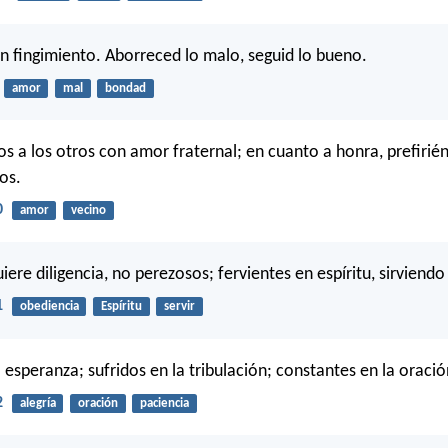
in fingimiento. Aborreced lo malo, seguid lo bueno.
amor
mal
bondad
s a los otros con amor fraternal; en cuanto a honra, prefirié
os.
0
amor
vecino
iere diligencia, no perezosos; fervientes en espíritu, sirviendo
1
obediencia
Espíritu
servir
 esperanza; sufridos en la tribulación; constantes en la oració
2
alegría
oración
paciencia