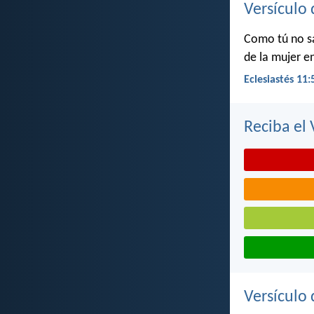
Versículo 
Como tú no sa
de la mujer en
Eclesiastés 11:
Reciba el 
Versículo 