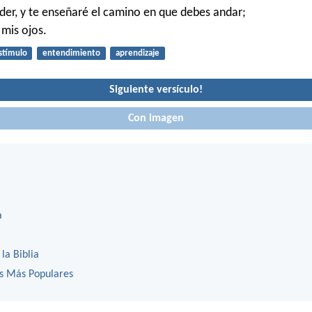
der, y te enseñaré el camino en que debes andar;
é mis ojos.
stímulo
entendimiento
aprendizaje
Siguiente versículo!
Con imagen
a
 la Biblia
os Más Populares