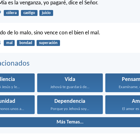
Mía es la venganza, yo pagaré, dice el Señor.
9
cólera
castigo
juicio
do de lo malo, sino vence con el bien el mal.
1
mal
bondad
superación
acionados
iencia
Vida
Pensam
Jesús y le...
Jehová te guardará de...
Examíname, oh
unidad
Dependencia
Am
onos unos a...
Porque yo Jehová soy...
El amor es 
Más Temas...