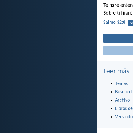
Te haré enten
Sobre ti fijar
Salmo 32:8
e
Leer más
Temas
Búsqued
Archivo
Libros de
Versícul