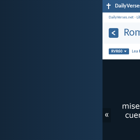
DailyVerse
DailyVerses.net
›
Li
Rom
Lea
RVR60
«