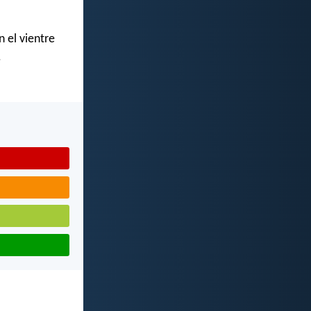
 el vientre
.