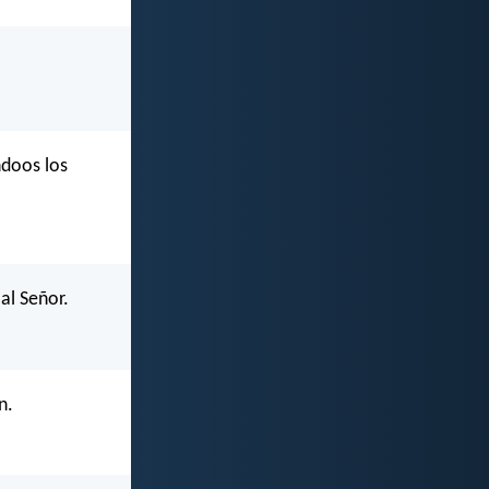
ndoos los
 al Señor.
n.