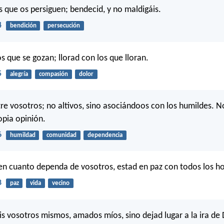
s que os persiguen; bendecid, y no maldigáis.
4
bendición
persecución
s que se gozan; llorad con los que lloran.
5
alegría
compasión
dolor
e vosotros; no altivos, sino asociándoos con los humildes. No
opia opinión.
6
humildad
comunidad
dependencia
, en cuanto dependa de vosotros, estad en paz con todos los 
8
paz
vida
vecino
s vosotros mismos, amados míos, sino dejad lugar a la ira de