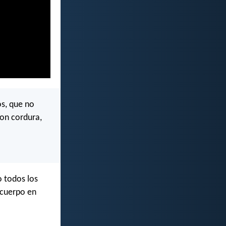
os, que no
con cordura,
 todos los
 cuerpo en