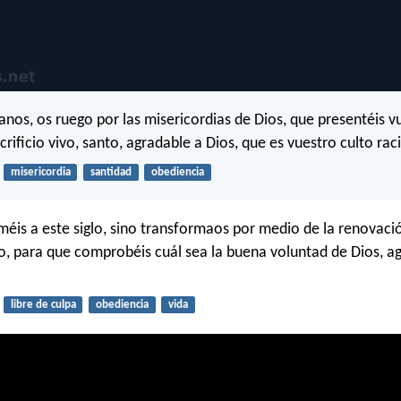
anos, os ruego por las misericordias de Dios, que presentéis v
rificio vivo, santo, agradable a Dios, que es vuestro culto rac
misericordia
santidad
obediencia
éis a este siglo, sino transformaos por medio de la renovaci
, para que comprobéis cuál sea la buena voluntad de Dios, a
libre de culpa
obediencia
vida