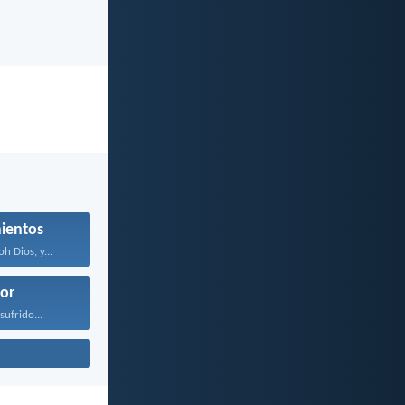
ientos
 Dios, y...
or
sufrido...