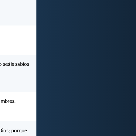
 seáis sabios
hombres.
 Dios; porque