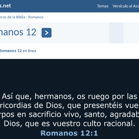
s.net
Temas
Versículo al Az
bros de la Biblia
›
Romanos
anos 12
Romanos 12
en línea