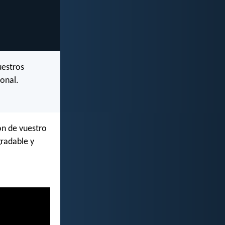
uestros
ional.
ón de vuestro
gradable y