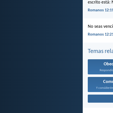
escrito está: 
Romanos 12:1
No seas venci
Romanos 12:2
Temas rel
Obed
Respondió 
Com
Y considerém