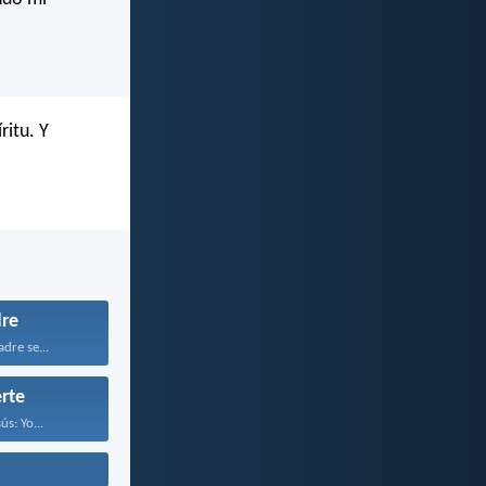
ritu. Y
re
dre se...
rte
ús: Yo...