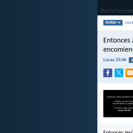
Lea
RVR60
Entonces J
encomiend
Lucas 23:46
p
Entonces Jesú