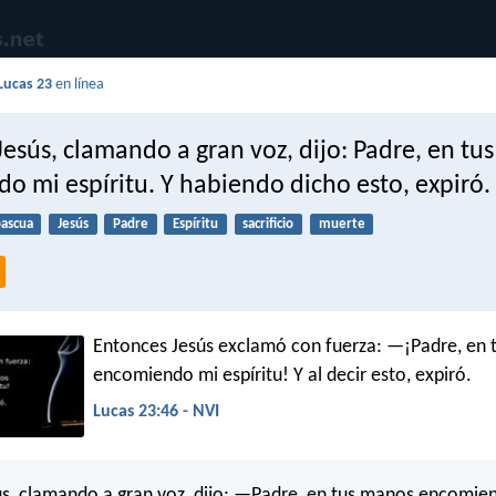
Lucas 23
en línea
esús, clamando a gran voz, dijo: Padre, en tu
o mi espíritu. Y habiendo dicho esto, expiró.
ascua
Jesús
Padre
Espíritu
sacrificio
muerte
Entonces Jesús exclamó con fuerza: —¡Padre, en
encomiendo mi espíritu! Y al decir esto, expiró.
Lucas 23:46 - NVI
s, clamando a gran voz, dijo: —Padre, en tus manos encomie