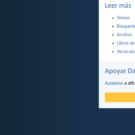
Leer más
Temas
Búsqued
Archivo
Libros de
Versícul
Apoyar Da
Ayúdame
a difu