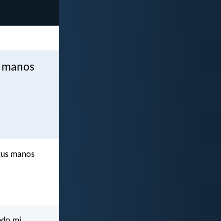
s manos
 tus manos
ndo mi