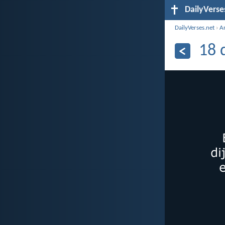
DailyVerse
DailyVerses.net
›
A
18 