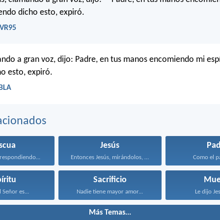
iendo dicho esto, expiró.
RVR95
ando a gran voz, dijo: Padre, en tus manos encomiendo mi espí
o esto, expiró.
LBLA
acionados
scua
Jesús
Pad
 respondiendo...
Entonces Jesús, mirándolos, dijo...
Como el pa
íritu
Sacrificio
Mue
 Señor es...
Nadie tiene mayor amor...
Le dijo Jes
Más Temas...