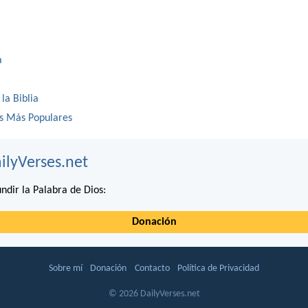
a
 la Biblia
os Más Populares
ilyVerses.net
ndir la Palabra de Dios:
Donación
Sobre mí
Donación
Contacto
Política de Privacidad
© 2026 DailyVerses.net