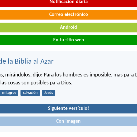
Notificación diaria
Correo electrónico
Android
En tu sitio web
de la Biblia al Azar
s, mirándolos, dijo: Para los hombres es imposible, mas para D
las cosas son posibles para Dios.
milagros
salvación
Jesús
Siguiente versículo!
Con imagen