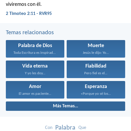
viviremos con él.
2 Timoteo 2:11 - RVR95
Temas relacionados
Palabra de Dios
Muerte
Toda Escritura es inspirada...
Jesús le dijo: Yo...
Vida eterna
Fiabilidad
Y yo les doy...
Pero fiel es el...
Amor
Esperanza
El amor es paciente...
«Porque yo sé los...
Más Temas...
Palabra
Con
Que