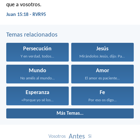
que a vosotros.
Juan 15:18 - RVR95
Temas relacionados
Persecución
Jesús
Y en verdad, todos...
Mirándolos Jesús, dijo: Para...
Mundo
Amor
No améis al mundo...
El amor es paciente...
Esperanza
Fe
«Porque yo sé los...
Por eso os digo...
Más Temas...
Antes
Vosotros
Si