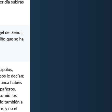
er día subirás
el del Señor,
Niño que se ha
cípulos,
eos le decían:
¿Nunca habéis
mpañeros,
 comió los
dio también a
e, y no el