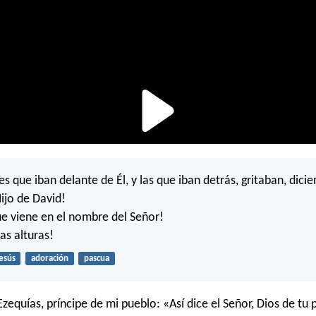
es que iban delante de Él, y las que iban detrás, gritaban, dici
ijo de David!
ue viene en el nombre del Señor!
as alturas!
esús
adoración
pascua
Ezequías, príncipe de mi pueblo: «Así dice el Señor, Dios de tu