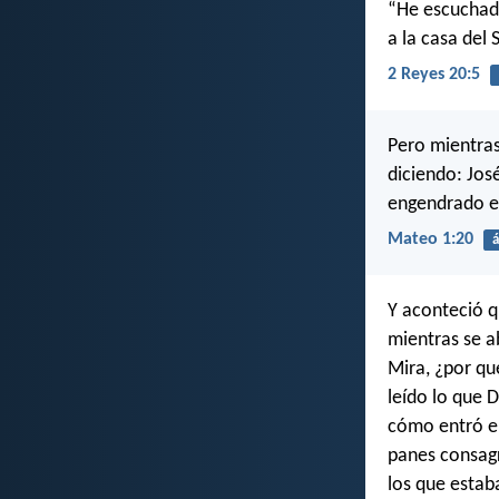
“He escuchado 
a la casa del 
2 Reyes 20:5
Pero mientras
diciendo: Jos
engendrado en
Mateo 1:20
á
Y aconteció q
mientras se a
Mira, ¿por qué
leído lo que 
cómo entró en
panes consagr
los que estaba