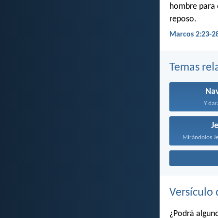
hombre para e
reposo.
Marcos 2:23-2
Temas rel
Na
Y dará
J
Mirándolos Jes
Versículo 
¿Podrá algun