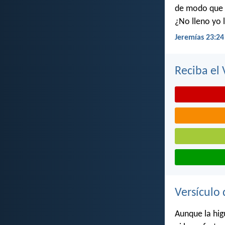
de modo que y
¿No lleno yo l
Jeremías 23:24
Reciba el 
Versículo 
Aunque la hig