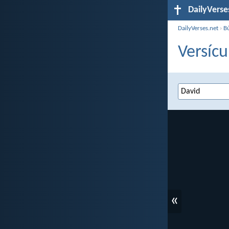
DailyVerse
DailyVerses.net
›
B
Versícu
«