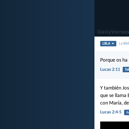
LBLA
La Bib
Porque os ha n
Lucas 2:11
Sa
Y también Jos
que se llama B
con María, de
Lucas 2:4-5
n