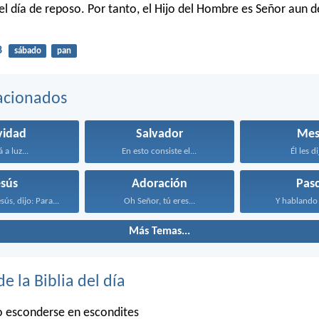
l día de reposo. Por tanto, el Hijo del Hombre es Señor aun de
8
sábado
pan
acionados
vidad
Salvador
Mes
 a luz...
En esto consiste el...
Él les di
esús
Adoración
Pas
ús, dijo: Para...
Oh Señor, tú eres...
Y hablando e
Más Temas...
de la Biblia del día
o esconderse en escondites