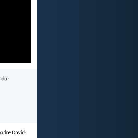
endo:
 padre David: