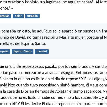
tu oración y he visto tus lágrimas; he aquí, te sanaré. Al terc
Señor.”»
oración
dolor
curación
 pensaba en esto, he aquí que se le apareció en sueños un áng
é, hijo de David, no temas recibir a María tu mujer, porque el 
 ella es del Espíritu Santo.
ngeles
Espíritu Santo
navidad
ue un día de reposo Jesús pasaba por los sembrados, y sus dis
brían paso, comenzaron a arrancar espigas. Entonces los faris
 hacen lo que no es lícito en el día de reposo? Y Él les dijo: 
David hizo cuando tuvo necesidad y sintió hambre, él y sus co
 la casa de Dios en tiempos de Abiatar, el sumo sacerdote, y
ados que no es lícito a nadie comer, sino a los sacerdotes, y 
n con él? Y Él les decía: El día de reposo se hizo para el hombr