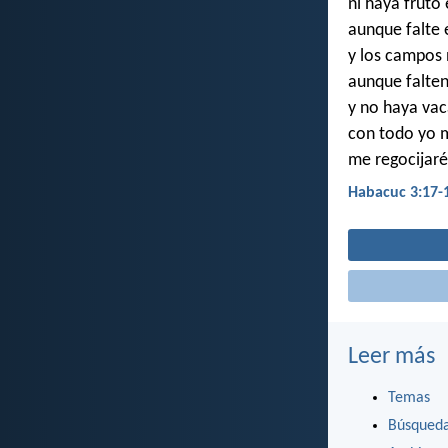
ni haya fruto 
aunque falte e
y los campos
aunque falten 
y no haya vac
con todo yo m
me regocijaré
Habacuc 3:17-
Leer más
Temas
Búsqued