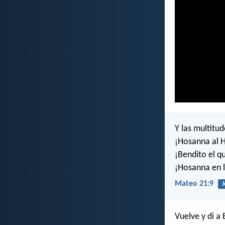
Y las multitud
¡Hosanna al H
¡Bendito el q
¡Hosanna en l
Mateo 21:9
J
Vuelve y di a 