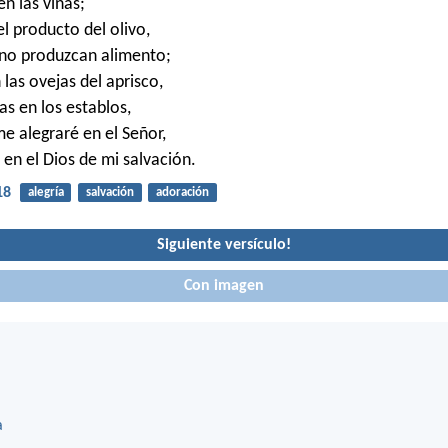
en las viñas;
l producto del olivo,
 no produzcan alimento;
las ovejas del aprisco,
as en los establos,
e alegraré en el Señor,
 en el Dios de mi salvación.
18
alegría
salvación
adoración
Siguiente versículo!
Con imagen
a