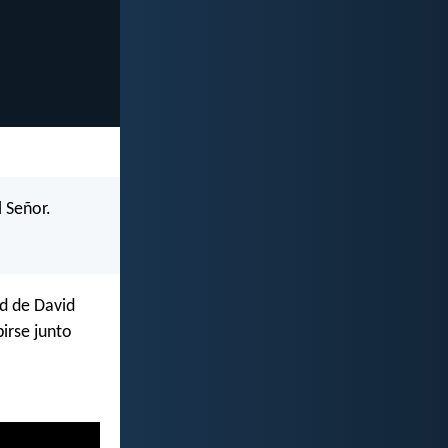
l Señor.
ad de David
birse junto