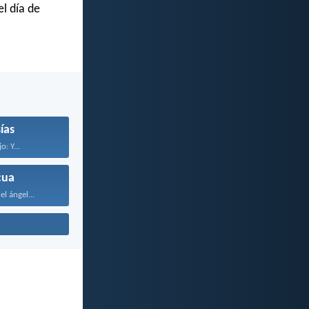
l día de
ías
jo: Y...
cua
l ángel...