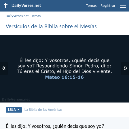
DailyVerses.net
Temas
Registrar
DailyVerses.net
›
Temas
Versículos de la Biblia sobre el Mesías
«
»
LBLA
La Biblia de las Américas
Él les dijo: Y vosotros, ¿quién decís que soy yo?