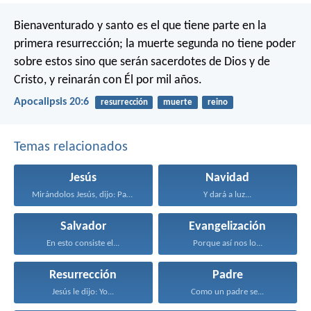
Bienaventurado y santo es el que tiene parte en la
primera resurrección; la muerte segunda no tiene poder
sobre estos sino que serán sacerdotes de Dios y de
Cristo, y reinarán con Él por mil años.
Apocalipsis 20:6
resurrección
muerte
reino
Temas relacionados
Jesús
Navidad
Mirándolos Jesús, dijo: Para...
Y dará a luz...
Salvador
Evangelización
En esto consiste el...
Porque así nos lo...
Resurrección
Padre
Jesús le dijo: Yo...
Como un padre se...