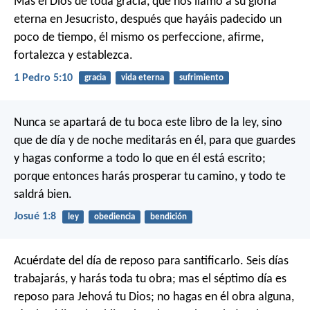
Mas el Dios de toda gracia, que nos llamó a su gloria
eterna en Jesucristo, después que hayáis padecido un
poco de tiempo, él mismo os perfeccione, afirme,
fortalezca y establezca.
1 Pedro 5:10
gracia
vida eterna
sufrimiento
Nunca se apartará de tu boca este libro de la ley, sino
que de día y de noche meditarás en él, para que guardes
y hagas conforme a todo lo que en él está escrito;
porque entonces harás prosperar tu camino, y todo te
saldrá bien.
Josué 1:8
ley
obediencia
bendición
Acuérdate del día de reposo para santificarlo. Seis días
trabajarás, y harás toda tu obra; mas el séptimo día es
reposo para Jehová tu Dios; no hagas en él obra alguna,