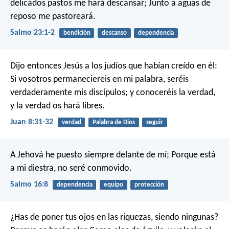
delicados pastos me hará descansar;
Junto a aguas de
reposo me pastoreará.
Salmo 23:1-2
bendición
descanso
dependencia
Dijo entonces Jesús a los judíos que habían creído en él:
Si vosotros permaneciereis en mi palabra, seréis
verdaderamente mis discípulos; y conoceréis la verdad,
y la verdad os hará libres.
Juan 8:31-32
verdad
Palabra de Dios
seguir
A Jehová he puesto siempre delante de mí;
Porque está
a mi diestra, no seré conmovido.
Salmo 16:8
dependencia
equipo
protección
¿Has de poner tus ojos en las riquezas, siendo ningunas?