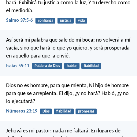
hará.
Exhibirá tu justicia como la luz,
Y tu derecho como
el mediodía.
Salmo 37:5-6
confianza
justicia
vida
Así será mi palabra que sale de mi boca;
no volverá a mí
vacía,
sino que hará lo que yo quiero,
y será prosperada
en aquello para que la envié.
Isaías 55:11
Palabra de Dios
hablar
fiabilidad
Dios no es hombre, para que mienta,
Ni hijo de hombre
para que se arrepienta.
El dijo, ¿y no hará?
Habló, ¿y no
lo ejecutará?
Números 23:19
Dios
fiabilidad
promesas
Jehová es mi pastor; nada me faltará.
En lugares de