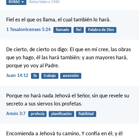
RVR60
Reina-Valera 1960
Fiel es el que os llama, el cual también lo hará.
1 Tesalonicenses 5:24
llamado
fiel
Palabra de Dios
De cierto, de cierto os digo: El que en mí cree, las obras
que yo hago, él las hará también; y aun mayores hará,
porque yo voy al Padre.
Juan 14:12
fe
trabajo
ascensión
Porque no hará nada Jehová el Señor,
sin que revele su
secreto
a sus siervos los profetas.
Amós 3:7
profecía
planificación
fiabilidad
Encomienda a Jehová tu camino,
Y confía en él; y él