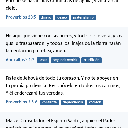
Porque se harán alas
Como alas de águila, y volarán al
cielo.
Proverbios 23:5
dinero
deseo
materialismo
He aquí que viene con las nubes, y todo ojo le verá, y los
que le traspasaron; y todos los linajes de la tierra harán
lamentación por él. Sí, amén.
Apocalipsis 1:7
Jesús
segunda venida
crucifixión
Fíate de Jehová de todo tu corazón,
Y no te apoyes en
tu propia prudencia.
Reconócelo en todos tus caminos,
Y él enderezará tus veredas.
Proverbios 3:5-6
confianza
dependencia
corazón
Mas el Consolador, el Espíritu Santo, a quien el Padre