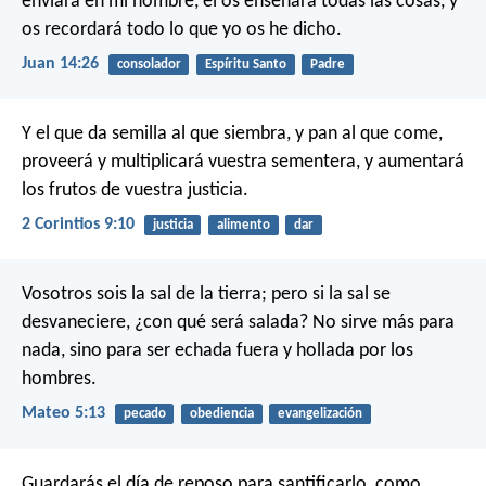
enviará en mi nombre, él os enseñará todas las cosas, y
os recordará todo lo que yo os he dicho.
Juan 14:26
consolador
Espíritu Santo
Padre
Y el que da semilla al que siembra, y pan al que come,
proveerá y multiplicará vuestra sementera, y aumentará
los frutos de vuestra justicia.
2 Corintios 9:10
justicia
alimento
dar
Vosotros sois la sal de la tierra; pero si la sal se
desvaneciere, ¿con qué será salada? No sirve más para
nada, sino para ser echada fuera y hollada por los
hombres.
Mateo 5:13
pecado
obediencia
evangelización
Guardarás el día de reposo para santificarlo, como