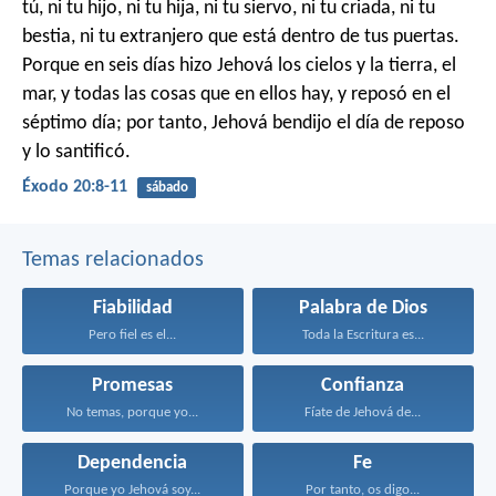
tú, ni tu hijo, ni tu hija, ni tu siervo, ni tu criada, ni tu
bestia, ni tu extranjero que está dentro de tus puertas.
Porque en seis días hizo Jehová los cielos y la tierra, el
mar, y todas las cosas que en ellos hay, y reposó en el
séptimo día; por tanto, Jehová bendijo el día de reposo
y lo santificó.
Éxodo 20:8-11
sábado
Temas relacionados
Fiabilidad
Palabra de Dios
Pero fiel es el...
Toda la Escritura es...
Promesas
Confianza
No temas, porque yo...
Fíate de Jehová de...
Dependencia
Fe
Porque yo Jehová soy...
Por tanto, os digo...