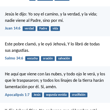
Jesús le dijo: Yo soy el camino, y la verdad, y la vida;
nadie viene al Padre, sino por mí.
Juan 14:6
verdad
Padre
vida
Este pobre clamó, y le oyó Jehová,
Y lo libró de todas
sus angustias.
Salmo 34:6
escucha
oración
salvación
He aquí que viene con las nubes, y todo ojo le verá, y los
que le traspasaron; y todos los linajes de la tierra harán
lamentación por él. Sí, amén.
Apocalipsis 1:7
Jesús
segunda venida
crucifixión