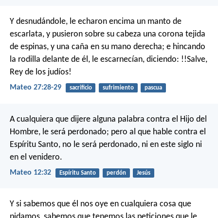
Y desnudándole, le echaron encima un manto de
escarlata, y pusieron sobre su cabeza una corona tejida
de espinas, y una caña en su mano derecha; e hincando
la rodilla delante de él, le escarnecían, diciendo: !!Salve,
Rey de los judíos!
Mateo 27:28-29
sacrificio
sufrimiento
pascua
A cualquiera que dijere alguna palabra contra el Hijo del
Hombre, le será perdonado; pero al que hable contra el
Espíritu Santo, no le será perdonado, ni en este siglo ni
en el venidero.
Mateo 12:32
Espíritu Santo
perdón
Jesús
Y si sabemos que él nos oye en cualquiera cosa que
pidamos, sabemos que tenemos las peticiones que le