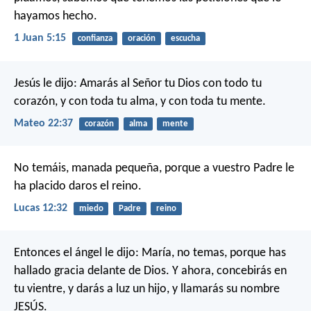
hayamos hecho.
1 Juan 5:15
confianza
oración
escucha
Jesús le dijo: Amarás al Señor tu Dios con todo tu
corazón, y con toda tu alma, y con toda tu mente.
Mateo 22:37
corazón
alma
mente
No temáis, manada pequeña, porque a vuestro Padre le
ha placido daros el reino.
Lucas 12:32
miedo
Padre
reino
Entonces el ángel le dijo: María, no temas, porque has
hallado gracia delante de Dios. Y ahora, concebirás en
tu vientre, y darás a luz un hijo, y llamarás su nombre
JESÚS.