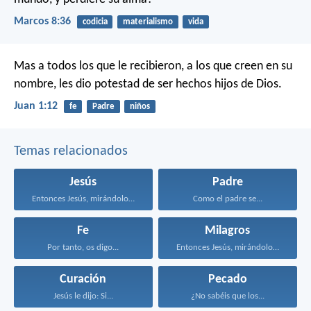
Marcos 8:36
codicia
materialismo
vida
Mas a todos los que le recibieron, a los que creen en su
nombre, les dio potestad de ser hechos hijos de Dios.
Juan 1:12
fe
Padre
niños
Temas relacionados
Jesús
Padre
Entonces Jesús, mirándolos, dijo...
Como el padre se...
Fe
Milagros
Por tanto, os digo...
Entonces Jesús, mirándolos, dijo...
Curación
Pecado
Jesús le dijo: Si...
¿No sabéis que los...