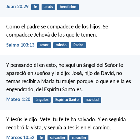
Juan 20:29
fe
Jesús
bendición
Como el padre se compadece de los hijos,
Se
compadece Jehová de los que le temen.
Salmo 103:13
amor
miedo
Padre
Y pensando él en esto, he aquí un ángel del Señor le
apareció en sueños y le dijo: José, hijo de David, no
temas recibir a María tu mujer, porque lo que en ella es
engendrado, del Espíritu Santo es.
Mateo 1:20
ángeles
Espíritu Santo
navidad
Y Jesús le dijo: Vete, tu fe te ha salvado. Y en seguida
recobró la vista, y seguía a Jesús en el camino.
Marcos 10:52
fe
salvación
curación