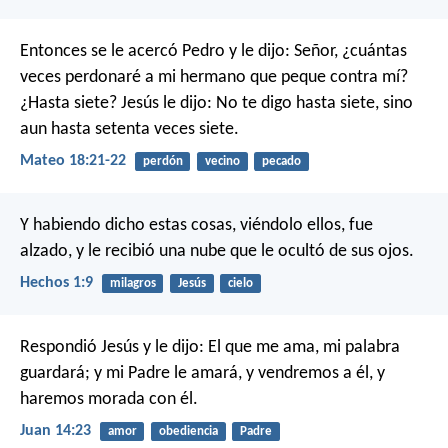
Entonces se le acercó Pedro y le dijo: Señor, ¿cuántas
veces perdonaré a mi hermano que peque contra mí?
¿Hasta siete? Jesús le dijo: No te digo hasta siete, sino
aun hasta setenta veces siete.
Mateo 18:21-22
perdón
vecino
pecado
Y habiendo dicho estas cosas, viéndolo ellos, fue
alzado, y le recibió una nube que le ocultó de sus ojos.
Hechos 1:9
milagros
Jesús
cielo
Respondió Jesús y le dijo: El que me ama, mi palabra
guardará; y mi Padre le amará, y vendremos a él, y
haremos morada con él.
Juan 14:23
amor
obediencia
Padre