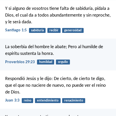
Y si alguno de vosotros tiene falta de sabiduría, pídala a
Dios, el cual da a todos abundantemente y sin reproche,
y le será dada.
Santiago 1:5
sabiduría
recibir
generosidad
La soberbia del hombre le abate;
Pero al humilde de
espíritu sustenta la honra.
Proverbios 29:23
humildad
orgullo
Respondió Jesús y le dijo: De cierto, de cierto te digo,
que el que no naciere de nuevo, no puede ver el reino
de Dios.
Juan 3:3
reino
entendimiento
renacimiento