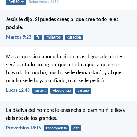
RVR60
Reina-Valera 1960
Jesús le dijo: Si puedes creer, al que cree todo le es
posible.
Marcos 9:23
fe
milagros
curación
Mas el que sin conocerla hizo cosas dignas de azotes,
será azotado poco; porque a todo aquel a quien se
haya dado mucho, mucho se le demandará; y al que
mucho se le haya confiado, más se le pedirá.
Lucas 12:48
justicia
obediencia
castigo
La dádiva del hombre le ensancha el camino
Y le lleva
delante de los grandes.
Proverbios 18:16
recompensa
dar