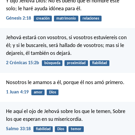
Y dijo Jehová Dios: No es bueno que el hombre esté
solo; le haré ayuda idónea para él.
Génesis 2:18
creación
matrimonio
relaciones
Jehová estará con vosotros, si vosotros estuviereis con
él; y si le buscareis, será hallado de vosotros; mas si le
dejareis, él también os dejará.
2 Crónicas 15:2b
búsqueda
proximidad
fiabilidad
Nosotros le amamos a él, porque él nos amó primero.
1 Juan 4:19
amor
Dios
He aquí el ojo de Jehová sobre los que le temen,
Sobre
los que esperan en su misericordia.
Salmo 33:18
fiabilidad
Dios
temor