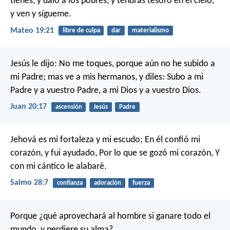
tienes, y dalo a los pobres, y tendrás tesoro en el cielo;
y ven y sígueme.
Mateo 19:21
libre de culpa
dar
materialismo
Jesús le dijo: No me toques, porque aún no he subido a
mi Padre; mas ve a mis hermanos, y diles: Subo a mi
Padre y a vuestro Padre, a mi Dios y a vuestro Dios.
Juan 20:17
ascensión
Jesús
Padre
Jehová es mi fortaleza y mi escudo;
En él confió mi
corazón, y fui ayudado,
Por lo que se gozó mi corazón,
Y
con mi cántico le alabaré.
Salmo 28:7
confianza
adoración
fuerza
Porque ¿qué aprovechará al hombre si ganare todo el
mundo, y perdiere su alma?