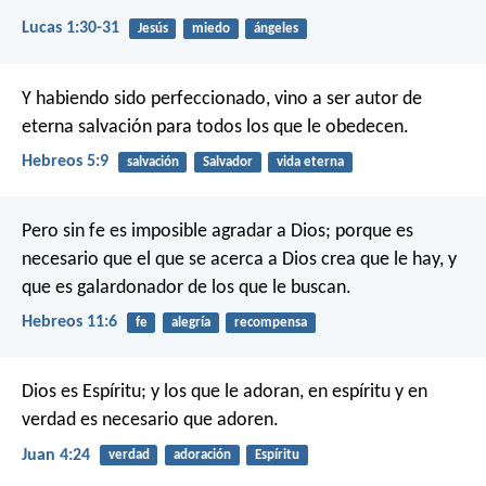
Lucas 1:30-31
Jesús
miedo
ángeles
Y habiendo sido perfeccionado, vino a ser autor de
eterna salvación para todos los que le obedecen.
Hebreos 5:9
salvación
Salvador
vida eterna
Pero sin fe es imposible agradar a Dios; porque es
necesario que el que se acerca a Dios crea que le hay, y
que es galardonador de los que le buscan.
Hebreos 11:6
fe
alegría
recompensa
Dios es Espíritu; y los que le adoran, en espíritu y en
verdad es necesario que adoren.
Juan 4:24
verdad
adoración
Espíritu