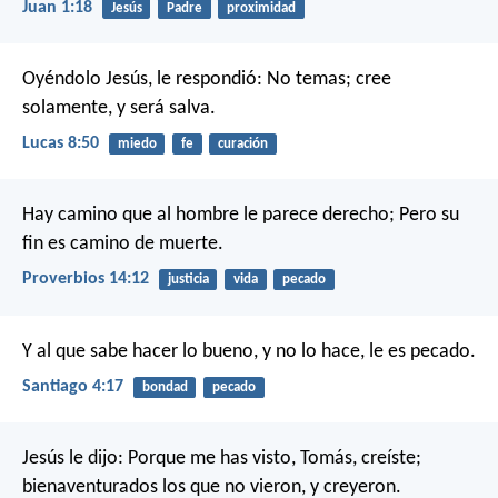
Juan 1:18
Jesús
Padre
proximidad
Oyéndolo Jesús, le respondió: No temas; cree
solamente, y será salva.
Lucas 8:50
miedo
fe
curación
Hay camino que al hombre le parece derecho;
Pero su
fin es camino de muerte.
Proverbios 14:12
justicia
vida
pecado
Y al que sabe hacer lo bueno, y no lo hace, le es pecado.
Santiago 4:17
bondad
pecado
Jesús le dijo: Porque me has visto, Tomás, creíste;
bienaventurados los que no vieron, y creyeron.