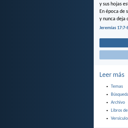
y sus hojas e
En época de s
y nunca deja 
Jeremías 17:7-
Leer más
Temas
Búsqued
Archivo
Libros de
Versícul