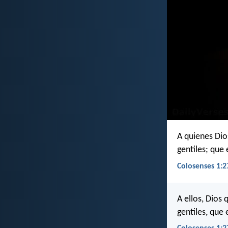
A quienes Dios
gentiles; que 
Colosenses 1:2
A ellos, Dios 
gentiles, que 