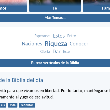
mor
Fe
Fami
Más Temas...
Estos
Esperanza
Entre
Riqueza
Naciones
Conocer
Dar
Gloria
Este
Buscar versículos de la Biblia
de la Biblia del día
bertó para que vivamos en libertad. Por lo tanto, manténganse 
amente al yugo de esclavitud.
esús
vida
redentor