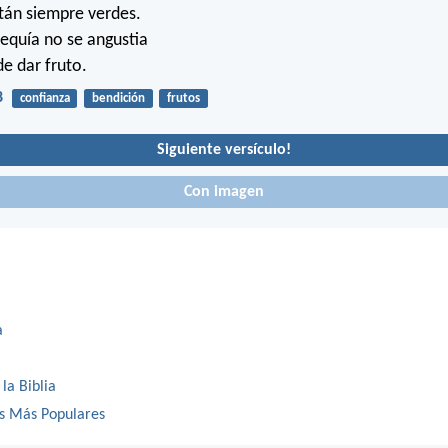
stán siempre verdes.
equía no se angustia
de dar fruto.
8
confianza
bendición
frutos
Siguiente versículo!
Con imagen
a
 la Biblia
os Más Populares