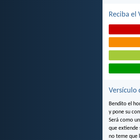
Reciba el 
Versículo 
Bendito el ho
y pone su con
Será como un 
que extiende s
no teme que l