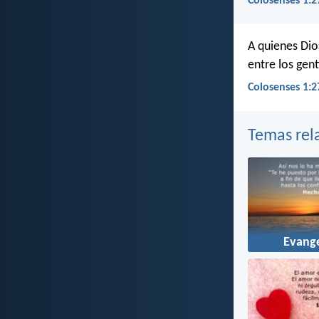
Colosenses 1:2
A quienes Dios
entre los gent
Colosenses 1:2
Temas rel
Evange