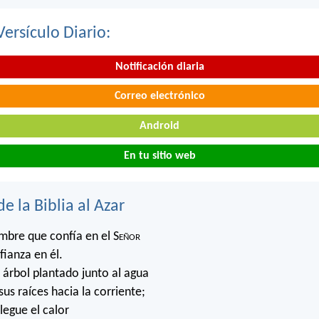
Versículo Diario:
Notificación diaria
Correo electrónico
Android
En tu sitio web
de la Biblia al Azar
mbre que confía en el S
eñor
fianza en él.
árbol plantado junto al agua
us raíces hacia la corriente;
legue el calor