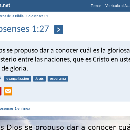
s.net
Temas
Versículo al Az
bros de la Biblia
›
Colosenses
›
1
osenses 1:27
os se propuso dar a conocer cuál es la glorios
sterio entre las naciones, que es Cristo en ust
de gloria.
7
evangelización
Jesús
esperanza
losenses 1
en línea