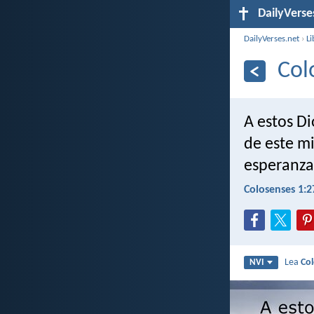
DailyVerse
DailyVerses.net
›
Li
Col
A estos Di
de este mi
esperanza 
Colosenses 1:2
Lea
Co
NVI