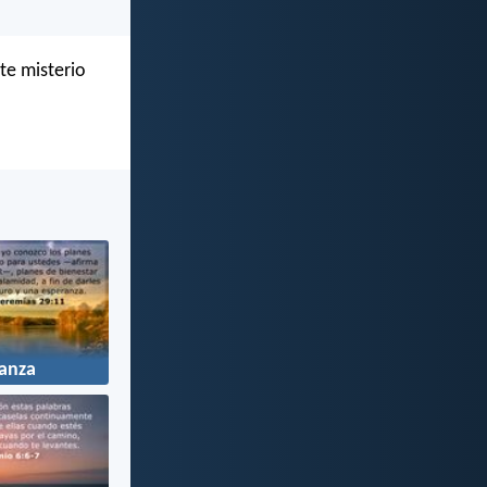
ste misterio
anza