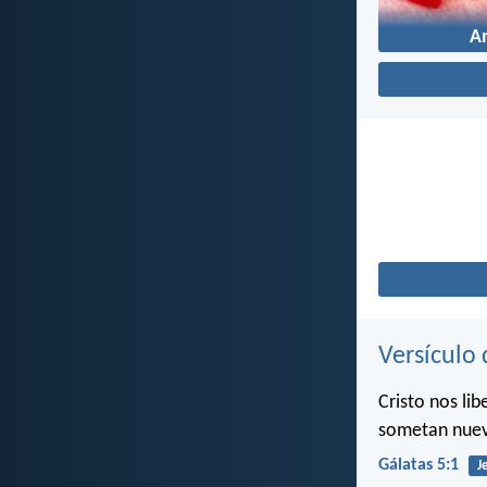
A
Versículo 
Cristo nos li
sometan nuev
Gálatas 5:1
J