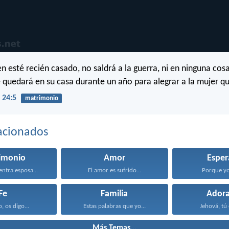
n esté recién casado, no saldrá a la guerra, ni en ninguna cosa
e quedará en su casa durante un año para alegrar a la mujer q
 24:5
matrimonio
acionados
imonio
Amor
Esper
entra esposa...
El amor es sufrido...
Porque yo 
Fe
Familia
Adora
, os digo...
Estas palabras que yo...
Jehová, tú 
Más Temas...