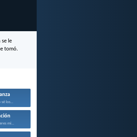
 se le
ue tomó.
anza
sé los...
ción
eres mi...