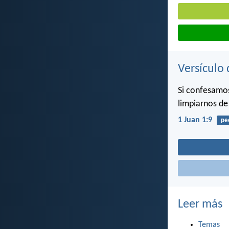
Versículo 
Si confesamos
limpiarnos de
1 Juan 1:9
pe
Leer más
Temas