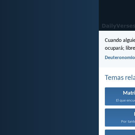
Cuando alguie
ocupará; libr
Deuteronomio
Temas rel
Matr
El que encu
Por tanto