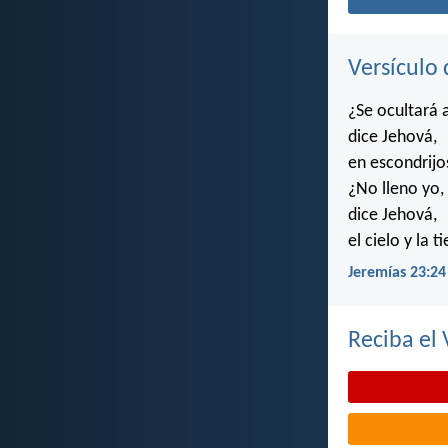
Versículo 
¿Se ocultará 
dice Jehová,
en escondrijo
¿No lleno yo,
dice Jehová,
el cielo y la t
Jeremías 23:24
Reciba el 