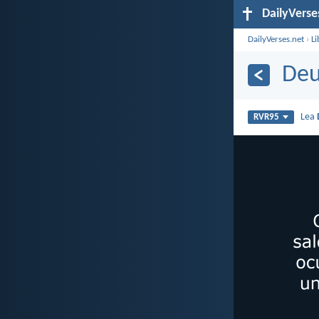
DailyVerse
DailyVerses.net
›
Li
Deu
Lea
RVR95