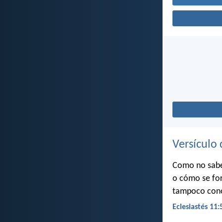
Versículo 
Como no sabes
o cómo se for
tampoco conoc
Eclesiastés 11: