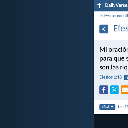
DailyVerse
DailyVerses.net
›
Li
Efe
Mi oración
para que s
son las ri
Efesios 1:18
Lea
Ef
LBLA