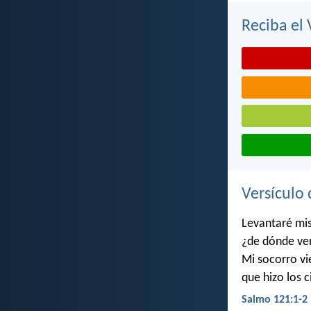
Reciba el 
Versículo 
Levantaré mis
¿de dónde ve
Mi socorro vi
que hizo los ci
Salmo 121:1-2