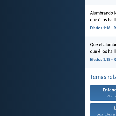
Alumbrando lo
que él os ha l
Efesios 1:18 -
Que él alumbr
que él os ha l
Efesios 1:18 -
Temas rel
Enten
Clama 