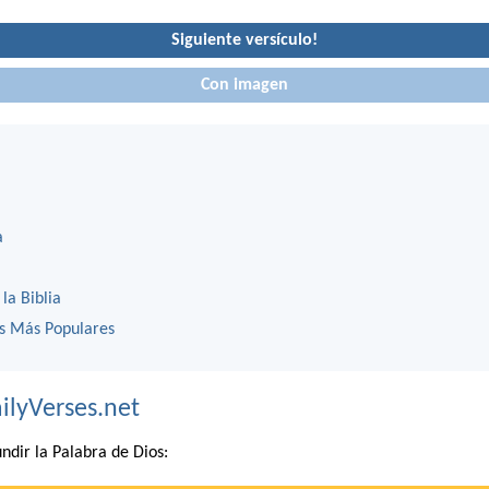
Siguiente versículo!
Con imagen
a
 la Biblia
os Más Populares
ilyVerses.net
ndir la Palabra de Dios: