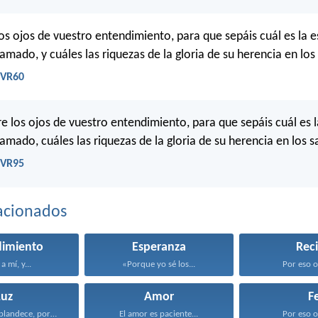
s ojos de vuestro entendimiento, para que sepáis cuál es la 
lamado, y cuáles las riquezas de la gloria de su herencia en los
 RVR60
e los ojos de vuestro entendimiento, para que sepáis cuál es 
lamado, cuáles las riquezas de la gloria de su herencia en los s
 RVR95
acionados
dimiento
Esperanza
Reci
a mí, y...
«Porque yo sé los...
Por eso os
Luz
Amor
F
Levántate, resplandece, porque ha...
El amor es paciente...
Por eso os