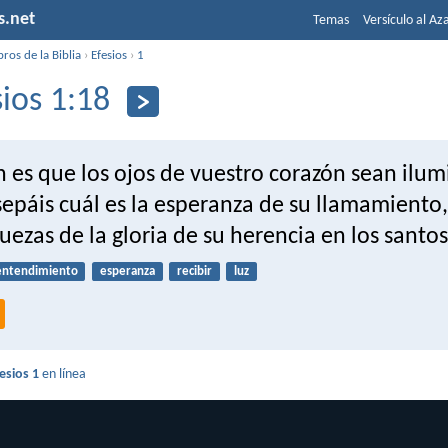
s.net
Temas
Versículo al Az
bros de la Biblia
›
Efesios
›
1
sios 1:18
 es que los ojos de vuestro corazón sean ilu
epáis cuál es la esperanza de su llamamiento,
quezas de la gloria de su herencia en los santos
entendimiento
esperanza
recibir
luz
esios 1
en línea