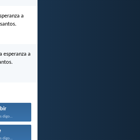
esperanza a
 santos.
la esperanza a
antos.
bir
 digo...
e
 digo...