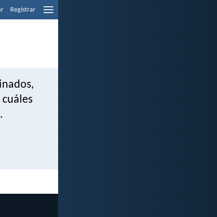
ar
Registrar
minados,
 cuáles
.