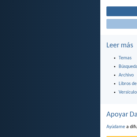
Leer más
Temas
Búsqued
Archivo
Libros de
Versícul
Apoyar Da
Ayúdame
a difu