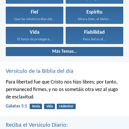
Fiel
Espíritu
Que las misericordias del...
Ahora bien, el Señor...
Vida
Fiabilidad
El Señor te protegerá...
Pero fiel es el...
Más Temas...
Versículo de la Biblia del día
Para libertad fue que Cristo nos hizo libres; por tanto,
permaneced firmes, y no os sometáis otra vez al yugo
de esclavitud.
Gálatas 5:1
Jesús
vida
redentor
Reciba el Versículo Diario: