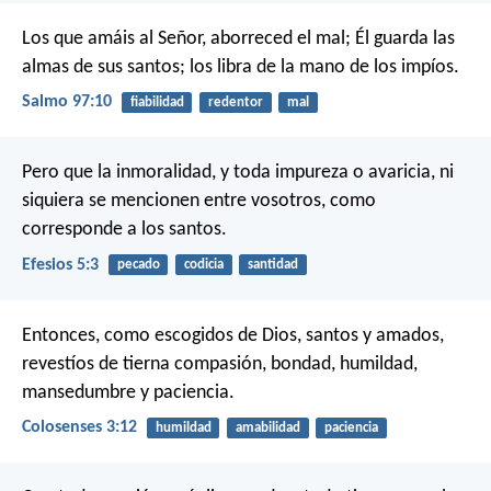
Los que amáis al Señor, aborreced el mal;
Él guarda las
almas de sus santos;
los libra de la mano de los impíos.
Salmo 97:10
fiabilidad
redentor
mal
Pero que la inmoralidad, y toda impureza o avaricia, ni
siquiera se mencionen entre vosotros, como
corresponde a los santos.
Efesios 5:3
pecado
codicia
santidad
Entonces, como escogidos de Dios, santos y amados,
revestíos de tierna compasión, bondad, humildad,
mansedumbre y paciencia.
Colosenses 3:12
humildad
amabilidad
paciencia