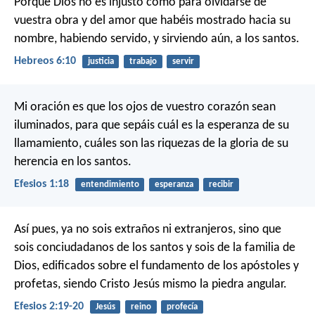
Porque Dios no es injusto como para olvidarse de
vuestra obra y del amor que habéis mostrado hacia su
nombre, habiendo servido, y sirviendo aún, a los santos.
Hebreos 6:10
justicia
trabajo
servir
Mi oración es que los ojos de vuestro corazón sean
iluminados, para que sepáis cuál es la esperanza de su
llamamiento, cuáles son las riquezas de la gloria de su
herencia en los santos.
Efesios 1:18
entendimiento
esperanza
recibir
Así pues, ya no sois extraños ni extranjeros, sino que
sois conciudadanos de los santos y sois de la familia de
Dios, edificados sobre el fundamento de los apóstoles y
profetas, siendo Cristo Jesús mismo la piedra angular.
Efesios 2:19-20
Jesús
reino
profecía