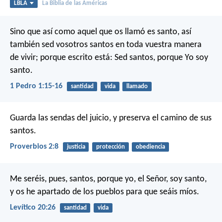
LBLA
La Biblia de las Américas
Sino que así como aquel que os llamó es santo, así
también sed vosotros santos en toda vuestra manera
de vivir; porque escrito está: Sed santos, porque Yo soy
santo.
1 Pedro 1:15-16
santidad
vida
llamado
Guarda las sendas del juicio,
y preserva el camino de sus
santos.
Proverbios 2:8
justicia
protección
obediencia
Me seréis, pues, santos, porque yo, el Señor, soy santo,
y os he apartado de los pueblos para que seáis míos.
Levítico 20:26
santidad
vida