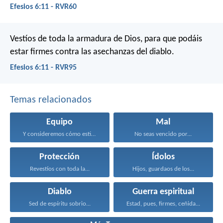
Efesios 6:11 - RVR60
Vestíos de toda la armadura de Dios, para que podáis
estar firmes contra las asechanzas del diablo.
Efesios 6:11 - RVR95
Temas relacionados
Equipo
Mal
Y consideremos cómo estimularnos...
No seas vencido por...
Protección
Ídolos
Revestíos con toda la...
Hijos, guardaos de los...
Diablo
Guerra espiritual
Sed de espíritu sobrio...
Estad, pues, firmes, ceñida...