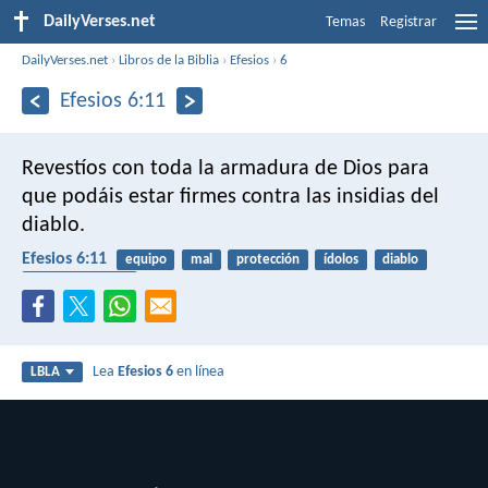
DailyVerses.net
Temas
Registrar
DailyVerses.net
›
Libros de la Biblia
›
Efesios
›
6
Efesios 6:11
Revestíos con toda la armadura de Dios para
que podáis estar firmes contra las insidias del
diablo.
Efesios 6:11
equipo
mal
protección
ídolos
diablo
guerra espiritual
Lea
Efesios 6
en línea
LBLA