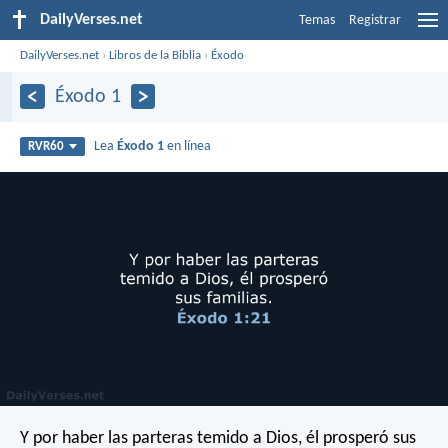
DailyVerses.net
Temas
Registrar
DailyVerses.net
›
Libros de la Biblia
›
Éxodo
Éxodo 1
Lea
Éxodo 1
en línea
RVR60
Y por haber las parteras temido a Dios, él prosperó sus