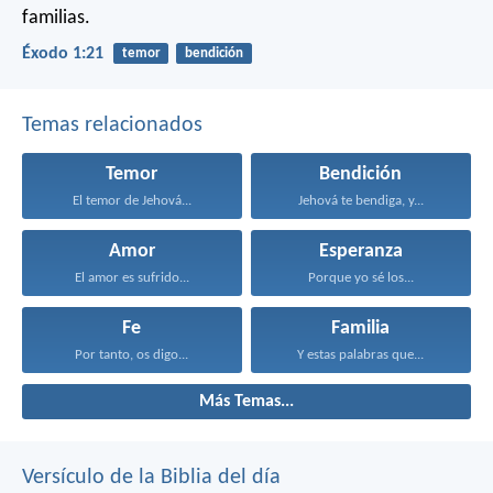
familias.
Éxodo 1:21
temor
bendición
Temas relacionados
Temor
Bendición
El temor de Jehová...
Jehová te bendiga, y...
Amor
Esperanza
El amor es sufrido...
Porque yo sé los...
Fe
Familia
Por tanto, os digo...
Y estas palabras que...
Más Temas...
Versículo de la Biblia del día