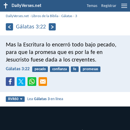
DailyVerses.net
Temas
Registrar
DailyVerses.net
›
Libros de la Biblia
›
Gálatas
›
3
Gálatas 3:22
Mas la Escritura lo encerró todo bajo pecado,
para que la promesa que es por la fe en
Jesucristo fuese dada a los creyentes.
Gálatas 3:22
pecado
confianza
fe
promesas
Lea
Gálatas 3
en línea
RVR60