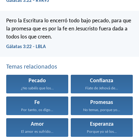
Gálatas 3:22 - RVR95
Pero la Escritura lo encerró todo bajo pecado, para que
la promesa que es por la fe en Jesucristo fuera dada a
todos los que creen.
Gálatas 3:22 - LBLA
Temas relacionados
Pecado
Confianza
¿No sabéis que los...
Fíate de Jehová de...
Fe
Promesas
Por tanto, os digo...
No temas, porque yo...
Amor
Esperanza
El amor es sufrido...
Porque yo sé los...