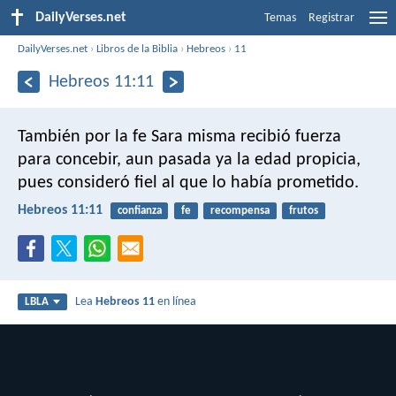
DailyVerses.net
Temas
Registrar
DailyVerses.net
›
Libros de la Biblia
›
Hebreos
›
11
Hebreos 11:11
También por la fe Sara misma recibió fuerza
para concebir, aun pasada ya la edad propicia,
pues consideró fiel al que lo había prometido.
Hebreos 11:11
confianza
fe
recompensa
frutos
Lea
Hebreos 11
en línea
LBLA