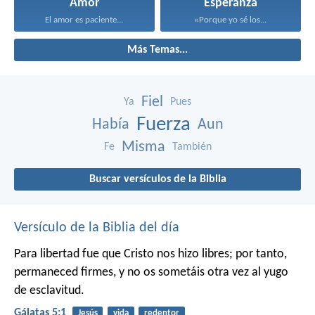
Amor
Esperanza
El amor es paciente...
«Porque yo sé los...
Más Temas...
Fiel
Ya
Pues
Fuerza
Había
Aun
Misma
Fe
También
Buscar versículos de la Biblia
Versículo de la Biblia del día
Para libertad fue que Cristo nos hizo libres; por tanto,
permaneced firmes, y no os sometáis otra vez al yugo
de esclavitud.
Gálatas 5:1
Jesús
vida
redentor