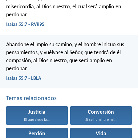
misericordia,
al Dios nuestro, el cual será amplio en
perdonar.
Isaías 55:7 - RVR95
Abandone el impío su camino,
y el hombre inicuo sus
pensamientos,
y vuélvase al Señor,
que tendrá de él
compasión,
al Dios nuestro,
que será amplio en
perdonar.
Isaías 55:7 - LBLA
Temas relacionados
Justicia
Conversión
El que sigue la...
Si se humillare mi...
Perdón
Vida