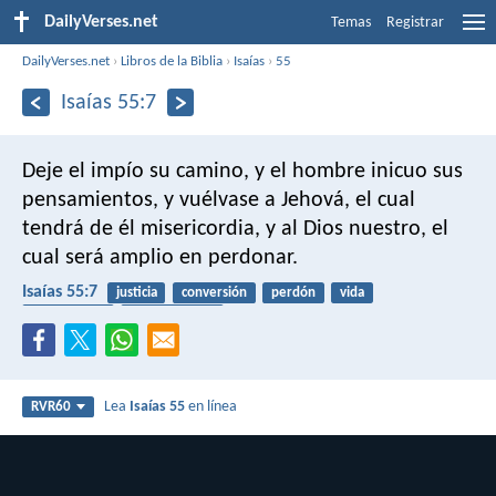
DailyVerses.net
Temas
Registrar
DailyVerses.net
›
Libros de la Biblia
›
Isaías
›
55
Isaías 55:7
Deje el impío su camino, y el hombre inicuo sus
pensamientos, y vuélvase a Jehová, el cual
tendrá de él misericordia, y al Dios nuestro, el
cual será amplio en perdonar.
Isaías 55:7
justicia
conversión
perdón
vida
misericordia
pensamientos
Lea
Isaías 55
en línea
RVR60