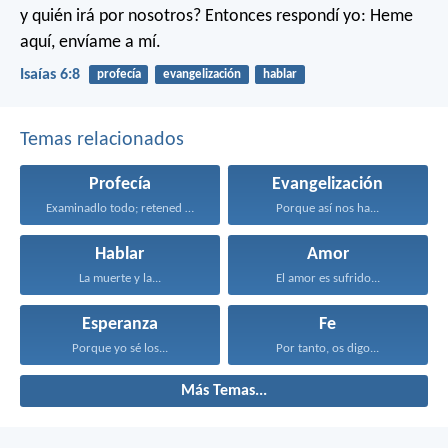
y quién irá por nosotros? Entonces respondí yo: Heme
aquí, envíame a mí.
Isaías 6:8
profecía
evangelización
hablar
Temas relacionados
Profecía
Evangelización
Examinadlo todo; retened lo...
Porque así nos ha...
Hablar
Amor
La muerte y la...
El amor es sufrido...
Esperanza
Fe
Porque yo sé los...
Por tanto, os digo...
Más Temas...