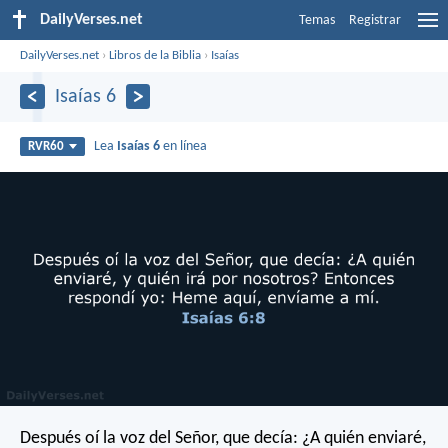
DailyVerses.net
Temas
Registrar
DailyVerses.net
›
Libros de la Biblia
›
Isaías
Isaías 6
Lea
Isaías 6
en línea
RVR60
Después oí la voz del Señor, que decía: ¿A quién enviaré,