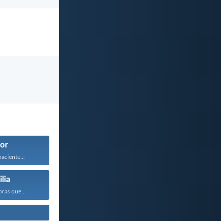
or
aciente...
lia
bras que...