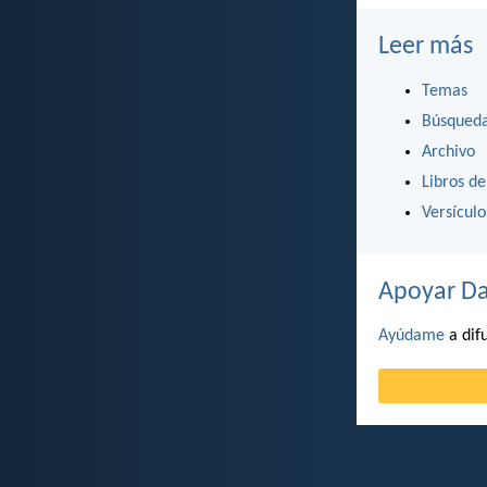
Leer más
Temas
Búsqued
Archivo
Libros de
Versícul
Apoyar Da
Ayúdame
a difu