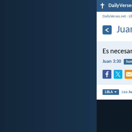
DailyVerse
DailyVerses.net
›
Li
Jua
Es necesar
Juan 3:30
hum
Lea
J
LBLA