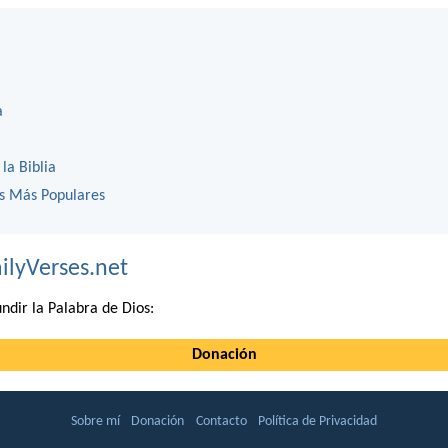
a
 la Biblia
os Más Populares
ilyVerses.net
ndir la Palabra de Dios:
Donación
Sobre mí
Donación
Contacto
Política de Privacidad