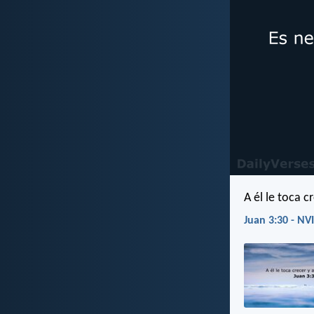
A él le toca c
Juan 3:30 - NVI