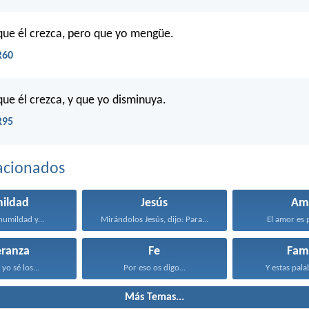
que él crezca, pero que yo mengüe.
R60
que él crezca, y que yo disminuya.
R95
acionados
ildad
Jesús
Am
umildad y...
Mirándolos Jesús, dijo: Para...
El amor es p
eranza
Fe
Fami
yo sé los...
Por eso os digo...
Y estas pala
Más Temas...