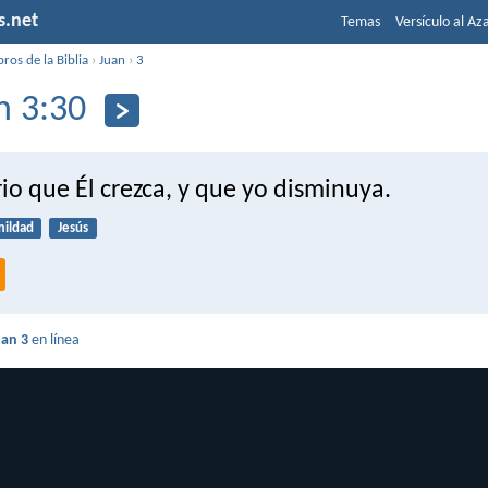
s.net
Temas
Versículo al Az
bros de la Biblia
›
Juan
›
3
n 3:30
io que Él crezca, y que yo disminuya.
ildad
Jesús
uan 3
en línea