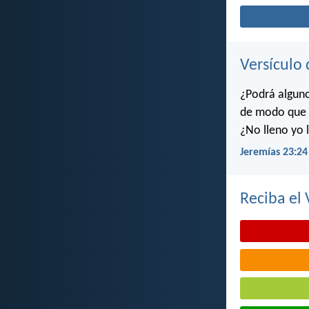
Versículo 
¿Podrá algun
de modo que y
¿No lleno yo l
Jeremías 23:24
Reciba el 