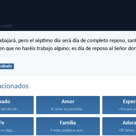
trabajará, pero el séptimo día será día de completo reposo, san
n que no haréis trabajo alguno; es día de reposo al Señor do
sábado
acionados
bado
Amor
Esper
del día de...
El amor es paciente...
«Porque yo 
Fe
Familia
Adora
 os digo...
Y estas palabras que...
Oh Señor, t