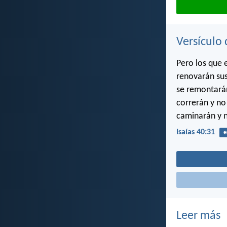
Versículo 
Pero los que 
renovarán sus
se remontarán
correrán y no
caminarán y n
Isaías 40:31
e
Leer más