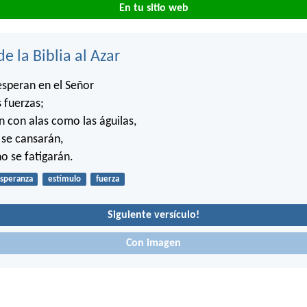
En tu sitio web
de la Biblia al Azar
esperan en el Señor
 fuerzas;
 con alas como las águilas,
 se cansarán,
o se fatigarán.
speranza
estímulo
fuerza
Siguiente versículo!
Con imagen