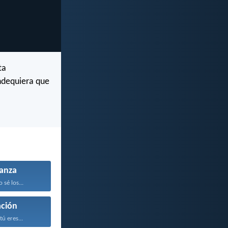
ta
ndequiera que
anza
sé los...
ción
ú eres...