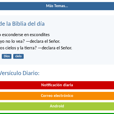
Más Temas...
de la Biblia del día
o esconderse en escondites
o no lo vea? —declara el Señor.
os cielos y la tierra? —declara el Señor.
Dios
cielo
Versículo Diario:
Notificación diaria
Correo electrónico
Android