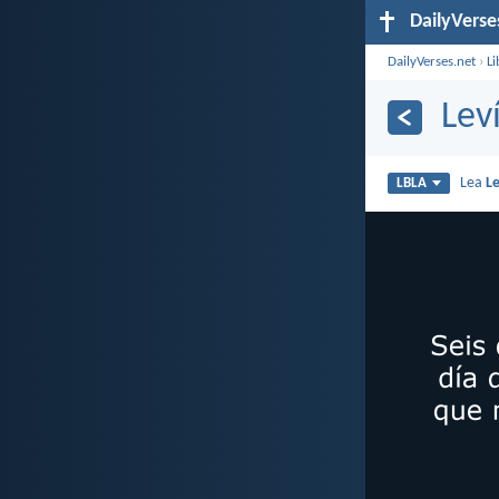
DailyVerse
DailyVerses.net
›
Li
Lev
Lea
Le
LBLA