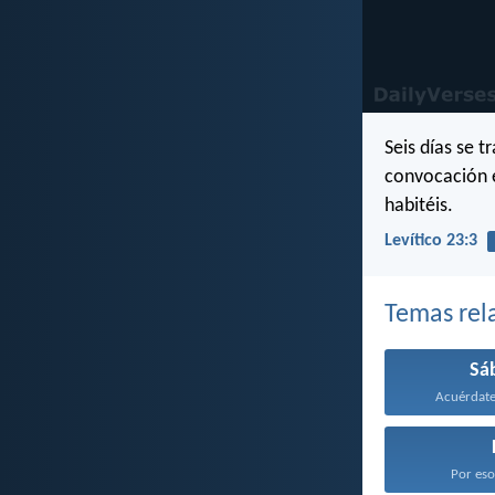
Seis días se 
convocación e
habitéis.
Levítico 23:3
Temas rel
Sá
Acuérdate 
Por eso