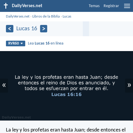
DailyVerses.net
Temas
Registrar
DailyVerses.net
›
Libros de la Biblia
›
Lucas
Lucas 16
Lea
Lucas 16
en línea
RVR60
«
»
La ley y los profetas eran hasta Juan; desde entonces el