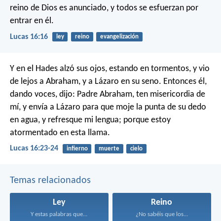
reino de Dios es anunciado, y todos se esfuerzan por
entrar en él.
Lucas 16:16
ley
reino
evangelización
Y en el Hades alzó sus ojos, estando en tormentos, y vio
de lejos a Abraham, y a Lázaro en su seno. Entonces él,
dando voces, dijo: Padre Abraham, ten misericordia de
mí, y envía a Lázaro para que moje la punta de su dedo
en agua, y refresque mi lengua; porque estoy
atormentado en esta llama.
Lucas 16:23-24
infierno
muerte
cielo
Temas relacionados
Ley
Reino
Y estas palabras que...
¿No sabéis que los...