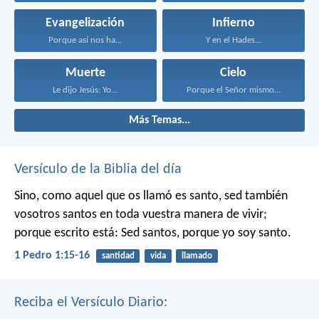
Evangelización
Infierno
Porque así nos ha...
Y en el Hades...
Muerte
Cielo
Le dijo Jesús: Yo...
Porque el Señor mismo...
Más Temas...
Versículo de la Biblia del día
Sino, como aquel que os llamó es santo, sed también
vosotros santos en toda vuestra manera de vivir;
porque escrito está: Sed santos, porque yo soy santo.
1 Pedro 1:15-16
santidad
vida
llamado
Reciba el Versículo Diario: