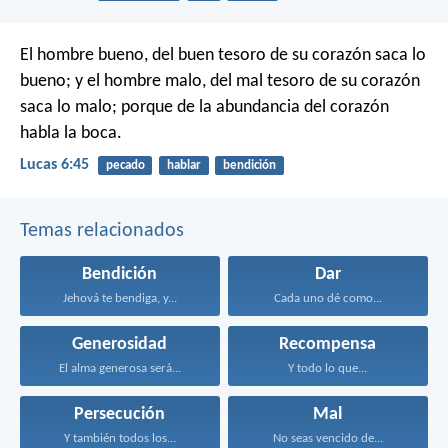
El hombre bueno, del buen tesoro de su corazón saca lo
bueno; y el hombre malo, del mal tesoro de su corazón
saca lo malo; porque de la abundancia del corazón
habla la boca.
Lucas 6:45
pecado
hablar
bendición
Temas relacionados
Bendición
Dar
Jehová te bendiga, y...
Cada uno dé como...
Generosidad
Recompensa
El alma generosa será...
Y todo lo que...
Persecución
Mal
Y también todos los...
No seas vencido de...