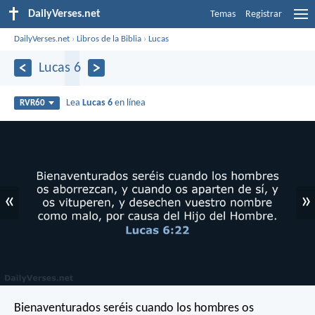
DailyVerses.net
Temas
Registrar
DailyVerses.net
›
Libros de la Biblia
›
Lucas
Lucas 6
Lea
Lucas 6
en línea
RVR60
«
»
Bienaventurados seréis cuando los hombres os