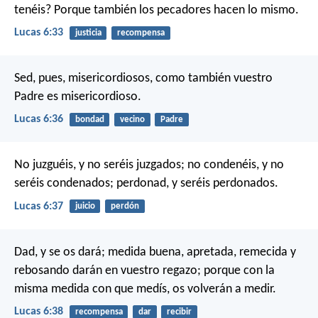
tenéis? Porque también los pecadores hacen lo mismo.
Lucas 6:33
justicia
recompensa
Sed, pues, misericordiosos, como también vuestro
Padre es misericordioso.
Lucas 6:36
bondad
vecino
Padre
No juzguéis, y no seréis juzgados; no condenéis, y no
seréis condenados; perdonad, y seréis perdonados.
Lucas 6:37
juicio
perdón
Dad, y se os dará; medida buena, apretada, remecida y
rebosando darán en vuestro regazo; porque con la
misma medida con que medís, os volverán a medir.
Lucas 6:38
recompensa
dar
recibir