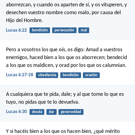
aborrezcan, y cuando os aparten de sí, y os vituperen, y
desechen vuestro nombre como malo, por causa del
Hijo del Hombre.
Lucas 6:22
bendición
persecución
mal
Pero a vosotros los que oís, os digo: Amad a vuestros
enemigos, haced bien a los que os aborrecen; bendecid
a los que os maldicen, y orad por los que os calumnian.
Lucas 6:27-28
obediencia
bendición
oración
A cualquiera que te pida, dale; y al que tome lo que es
tuyo, no pidas que te lo devuelva.
Lucas 6:30
deuda
dar
generosidad
Y si hacéis bien a los que os hacen bien, ¿qué mérito