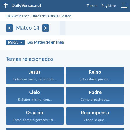
DailyVerses.net
Temas
Registrar
DailyVerses.net
›
Libros de la Biblia
›
Mateo
Mateo 14
Lea
Mateo 14
en línea
RVR95
Temas relacionados
Jesús
Reino
Entonces Jesús, mirándolos, dijo...
¿No sabéis que los...
Cielo
Padre
El Señor mismo, con...
Como el padre se...
Oración
Recompensa
Estad siempre gozosos. Orad...
Y todo lo que...