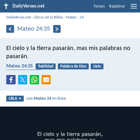
DailyVerses.net
Temas
Registrar
DailyVerses.net
›
Libros de la Biblia
›
Mateo
›
24
Mateo 24:35
El cielo y la tierra pasarán, mas mis palabras no
pasarán.
Mateo 24:35
fiabilidad
Palabra de Dios
cielo
fin de los tiempos
Lea
Mateo 24
en línea
LBLA