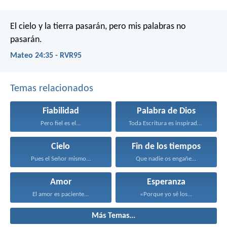
El cielo y la tierra pasarán, pero mis palabras no
pasarán.
Mateo 24:35 - RVR95
Temas relacionados
Fiabilidad
Palabra de Dios
Pero fiel es el...
Toda Escritura es inspirada...
Cielo
Fin de los tiempos
Pues el Señor mismo...
Que nadie os engañe...
Amor
Esperanza
El amor es paciente...
«Porque yo sé los...
Más Temas...