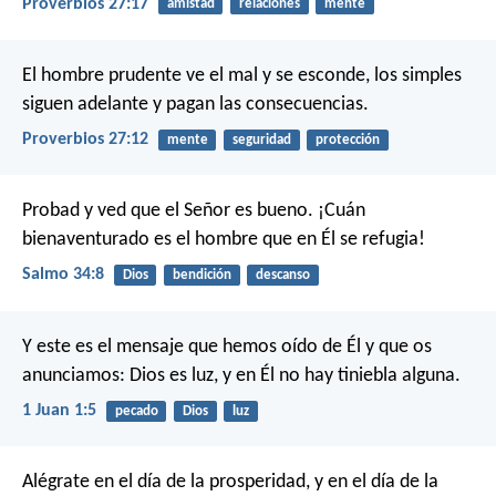
Proverbios 27:17
amistad
relaciones
mente
El hombre prudente ve el mal y se esconde,
los simples
siguen adelante y pagan las consecuencias.
Proverbios 27:12
mente
seguridad
protección
Probad y ved que el Señor es bueno.
¡Cuán
bienaventurado es el hombre que en Él se refugia!
Salmo 34:8
Dios
bendición
descanso
Y este es el mensaje que hemos oído de Él y que os
anunciamos: Dios es luz, y en Él no hay tiniebla alguna.
1 Juan 1:5
pecado
Dios
luz
Alégrate en el día de la prosperidad,
y en el día de la