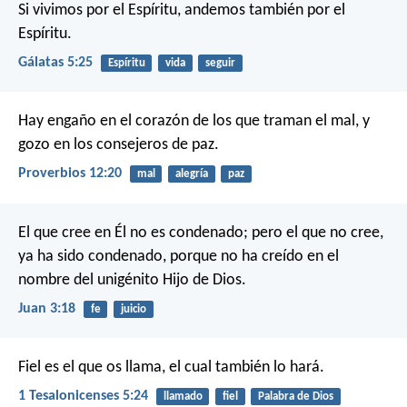
Si vivimos por el Espíritu, andemos también por el
Espíritu.
Gálatas 5:25
Espíritu
vida
seguir
Hay engaño en el corazón de los que traman el mal,
y
gozo en los consejeros de paz.
Proverbios 12:20
mal
alegría
paz
El que cree en Él no es condenado; pero el que no cree,
ya ha sido condenado, porque no ha creído en el
nombre del unigénito Hijo de Dios.
Juan 3:18
fe
juicio
Fiel es el que os llama, el cual también lo hará.
1 Tesalonicenses 5:24
llamado
fiel
Palabra de Dios