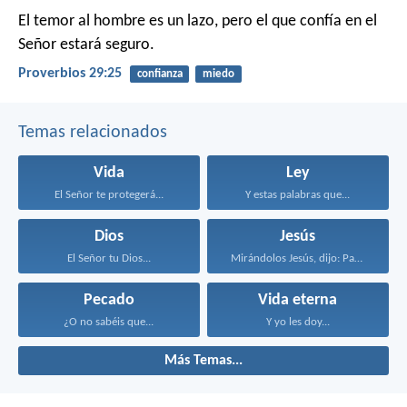
El temor al hombre es un lazo,
pero el que confía en el
Señor estará seguro.
Proverbios 29:25
confianza
miedo
Temas relacionados
Vida
Ley
El Señor te protegerá...
Y estas palabras que...
Dios
Jesús
El Señor tu Dios...
Mirándolos Jesús, dijo: Para...
Pecado
Vida eterna
¿O no sabéis que...
Y yo les doy...
Más Temas...