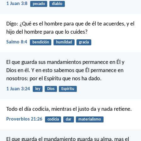
1 Juan 3:8
pecado
diablo
Digo: ¿Qué es el hombre para que de él te acuerdes,
y el
hijo del hombre para que lo cuides?
Salmo 8:4
bendición
humildad
gracia
El que guarda sus mandamientos permanece en Él y
Dios en él. Y en esto sabemos que Él permanece en
nosotros: por el Espíritu que nos ha dado.
1 Juan 3:24
ley
Dios
Espíritu
Todo el día codicia,
mientras el justo da y nada retiene.
Proverbios 21:26
codicia
dar
materialismo
El que guarda el mandamiento guarda su alma,
mas el