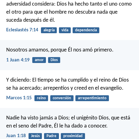
adversidad considera:
Dios ha hecho tanto el uno como
el otro
para que el hombre no descubra nada que
suceda después de él.
Eclesiastés 7:14
alegría
vida
dependencia
Nosotros amamos, porque Él nos amó primero.
1 Juan 4:19
amor
Dios
Y diciendo: El tiempo se ha cumplido y el reino de Dios
se ha acercado; arrepentíos y creed en el evangelio.
Marcos 1:15
reino
conversión
arrepentimiento
Nadie ha visto jamás a Dios; el unigénito Dios, que está
en el seno del Padre, Él le ha dado a conocer.
Juan 1:18
Jesús
Padre
proximidad