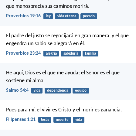
que menosprecia sus caminos morirá.
Proverbios 19:16
ley
vida eterna
pecado
El padre del justo se regocijará en gran manera,
y el que
engendra un sabio se alegrará en él.
Proverbios 23:24
alegría
sabiduría
familia
He aquí, Dios es el que me ayuda;
el Señor es el que
sostiene mi alma.
Salmo 54:4
vida
dependencia
equipo
Pues para mí, el vivir es Cristo y el morir es ganancia.
Filipenses 1:21
Jesús
muerte
vida