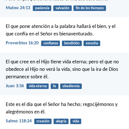
Mateo 24:13
paciencia
salvación
fin de los tiempos
El que pone atención a la palabra hallará el bien,
y el
que confía en el Señor es bienaventurado.
Proverbios 16:20
confianza
bendición
escucha
El que cree en el Hijo tiene vida eterna; pero el que no
obedece al Hijo no verá la vida, sino que la ira de Dios
permanece sobre él.
Juan 3:36
vida eterna
fe
obediencia
Este es el día que el Señor ha hecho;
regocijémonos y
alegrémonos en él.
Salmo 118:24
creación
alegría
vida