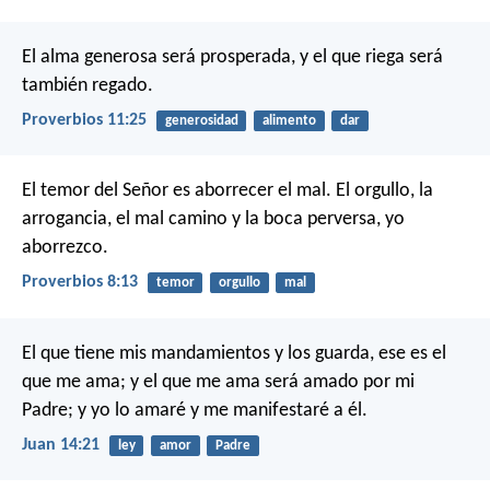
El alma generosa será prosperada,
y el que riega será
también regado.
Proverbios 11:25
generosidad
alimento
dar
El temor del Señor es aborrecer el mal.
El orgullo, la
arrogancia, el mal camino
y la boca perversa, yo
aborrezco.
Proverbios 8:13
temor
orgullo
mal
El que tiene mis mandamientos y los guarda, ese es el
que me ama; y el que me ama será amado por mi
Padre; y yo lo amaré y me manifestaré a él.
Juan 14:21
ley
amor
Padre