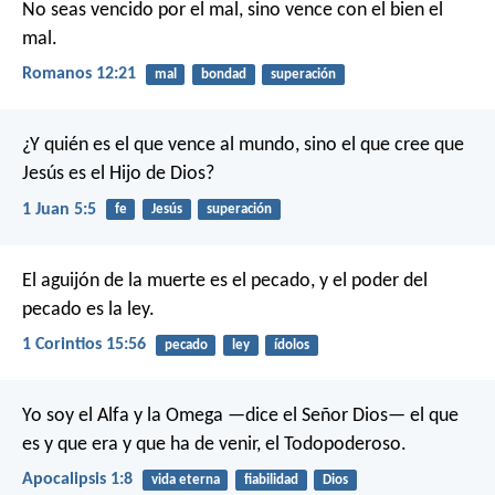
No seas vencido por el mal, sino vence con el bien el
mal.
Romanos 12:21
mal
bondad
superación
¿Y quién es el que vence al mundo, sino el que cree que
Jesús es el Hijo de Dios?
1 Juan 5:5
fe
Jesús
superación
El aguijón de la muerte es el pecado, y el poder del
pecado es la ley.
1 Corintios 15:56
pecado
ley
ídolos
Yo soy el Alfa y la Omega —dice el Señor Dios— el que
es y que era y que ha de venir, el Todopoderoso.
Apocalipsis 1:8
vida eterna
fiabilidad
Dios