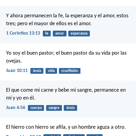
Y ahora permanecen la fe, la esperanza y el amor, estos
tres; pero el mayor de ellos es el amor.
1 Corintios 13:13
fe
amor
esperanza
Yo soy el buen pastor; el buen pastor da su vida por las
ovejas.
Juan 10:11
Jesús
vida
crucifixión
El que come mi carne y bebe mi sangre, permanece en
mí y yo en él.
Juan 6:56
cuerpo
sangre
Jesús
El hierro con hierro se afila,
y un hombre aguza a otro.