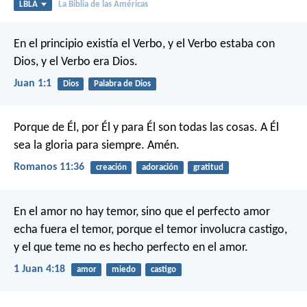
LBLA
La Biblia de las Américas
En el principio existía el Verbo, y el Verbo estaba con
Dios, y el Verbo era Dios.
Juan 1:1
Dios
Palabra de Dios
Porque de Él, por Él y para Él son todas las cosas. A Él
sea la gloria para siempre. Amén.
Romanos 11:36
creación
adoración
gratitud
En el amor no hay temor, sino que el perfecto amor
echa fuera el temor, porque el temor involucra castigo,
y el que teme no es hecho perfecto en el amor.
1 Juan 4:18
amor
miedo
castigo