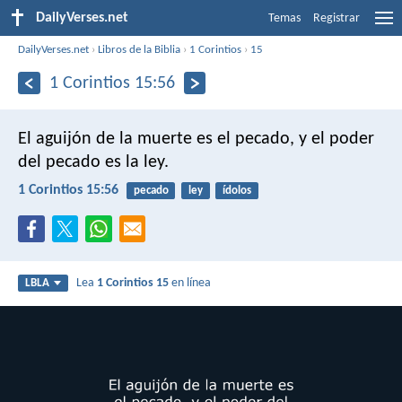
DailyVerses.net
Temas
Registrar
DailyVerses.net
›
Libros de la Biblia
›
1 Corintios
›
15
1 Corintios 15:56
El aguijón de la muerte es el pecado, y el poder
del pecado es la ley.
1 Corintios 15:56
pecado
ley
ídolos
Lea
1 Corintios 15
en línea
LBLA