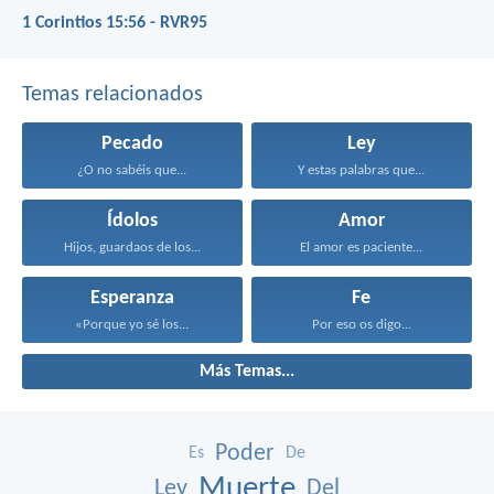
1 Corintios 15:56 - RVR95
Temas relacionados
Pecado
Ley
¿O no sabéis que...
Y estas palabras que...
Ídolos
Amor
Hijos, guardaos de los...
El amor es paciente...
Esperanza
Fe
«Porque yo sé los...
Por eso os digo...
Más Temas...
Poder
Es
De
Muerte
Ley
Del