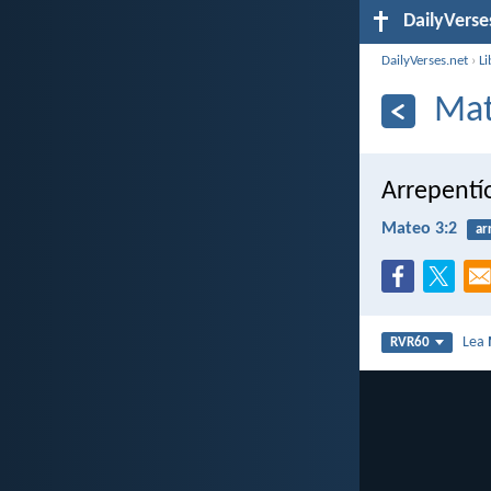
DailyVerse
DailyVerses.net
›
Li
Mat
Arrepentío
Mateo 3:2
ar
Lea
RVR60