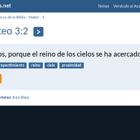
s.net
Temas
Versículo al Az
bros de la Biblia
›
Mateo
›
3
eo 3:2
s, porque el reino de los cielos se ha acercad
repentimiento
reino
cielo
proximidad
Mateo 3
en línea