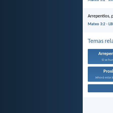
Mateo 3:2 - R
Arrepentíos, 
Mateo 3:2 - L
Temas rel
Arrepe
Si se hum
Prox
Jehová estará