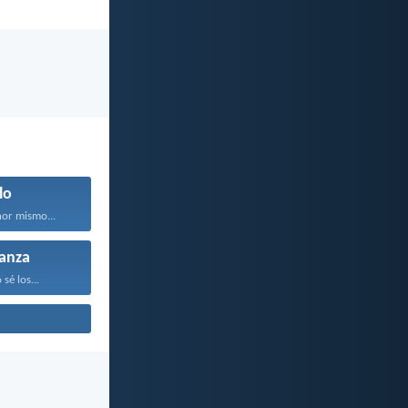
lo
ñor mismo...
anza
sé los...