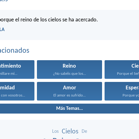
VR95
porque el reino de los cielos se ha acercado.
BLA
acionados
ntimiento
Reino
Cie
illare mi...
¿No sabéis que los...
Porque el Se
imidad
Amor
Esper
 con vosotros...
El amor es sufrido...
Porque yo 
Más Temas...
Cielos
Los
De