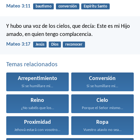
Mateo 3:11
bautismo
conversión
Espíritu Santo
Y hubo una voz de los cielos, que decía: Este es mi Hijo
amado, en quien tengo complacencia.
Mateo 3:17
Jesús
Dios
reconocer
Temas relacionados
Arrepentimiento
Conversión
Si se humillare mi...
Si se humillare mi...
Reino
Cielo
¿No sabéis que los...
Porque el Señor mismo...
Proximidad
Ropa
Jehová estará con vosotros...
Vuestro atavío no sea...