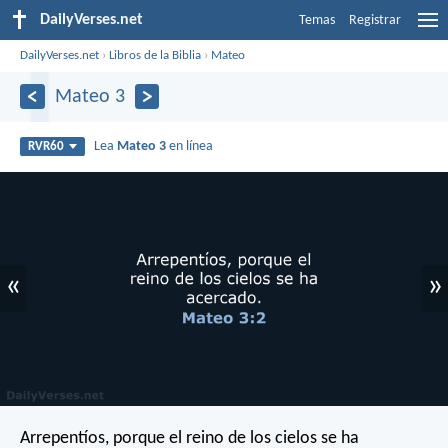
DailyVerses.net
Temas
Registrar
DailyVerses.net
›
Libros de la Biblia
›
Mateo
Mateo 3
Lea
Mateo 3
en línea
RVR60
«
»
Arrepentíos, porque el reino de los cielos se ha