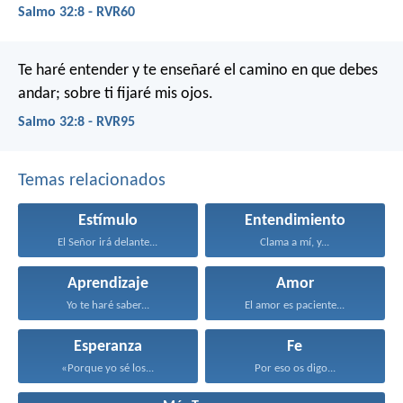
Salmo 32:8 - RVR60
Te haré entender y te enseñaré el camino en que debes
andar;
sobre ti fijaré mis ojos.
Salmo 32:8 - RVR95
Temas relacionados
Estímulo
Entendimiento
El Señor irá delante...
Clama a mí, y...
Aprendizaje
Amor
Yo te haré saber...
El amor es paciente...
Esperanza
Fe
«Porque yo sé los...
Por eso os digo...