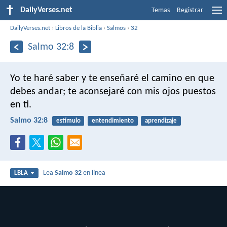
DailyVerses.net
Temas
Registrar
DailyVerses.net
›
Libros de la Biblia
›
Salmos
›
32
Salmo 32:8
Yo te haré saber y te enseñaré el camino en que
debes andar;
te aconsejaré con mis ojos puestos
en ti.
Salmo 32:8
estímulo
entendimiento
aprendizaje
Lea
Salmo 32
en línea
LBLA