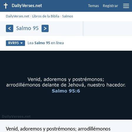
DailyVerses.net
Temas
Registrar
DailyVerses.net
›
Libros de la Biblia
›
Salmos
Salmo 95
Lea
Salmo 95
en línea
RVR95
Venid, adoremos y postrémonos;
arrodillémonos