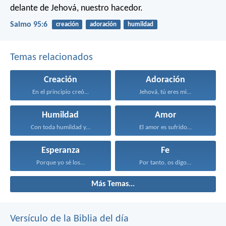
delante de Jehová, nuestro hacedor.
Salmo 95:6
creación
adoración
humildad
Temas relacionados
Creación
Adoración
En el principio creó...
Jehová, tú eres mi...
Humildad
Amor
Con toda humildad y...
El amor es sufrido...
Esperanza
Fe
Porque yo sé los...
Por tanto, os digo...
Más Temas...
Versículo de la Biblia del día