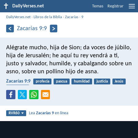
DailyVerses.net
Temas
Registrar
DailyVerses.net
›
Libros de la Biblia
›
Zacarías
›
9
Zacarías 9:9
Alégrate mucho, hija de Sion; da voces de júbilo,
hija de Jerusalén; he aquí tu rey vendrá a ti,
justo y salvador, humilde, y cabalgando sobre un
asno, sobre un pollino hijo de asna.
Zacarías 9:9
profecía
pascua
humildad
justicia
Jesús
superación
Lea
Zacarías 9
en línea
RVR60