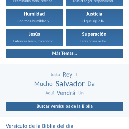
Examinadlo todo; retened lo...
Mas el ángel, respondiendo...
Humildad
Justicia
Con toda humildad y...
El que sigue la...
Jesús
Superación
Entonces Jesús, mirándolos, dijo...
Estas cosas os he...
Más Temas...
Rey
Justo
Ti
Salvador
Mucho
Da
Vendrá
Aquí
Un
Buscar versículos de la Biblia
Versículo de la Biblia del día