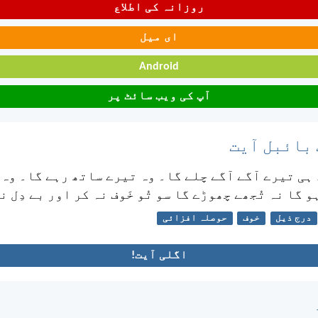
روزانہ کی اطلاع
ای میل
Android
آپ کی ویب سائٹ پر
 بائبل آیت
ہی تیرے آگے آگے چلے گا۔ وہ تیرے ساتھ رہے گا۔ وہ ت
 گا نہ تُجھے چھوڑے گا سو تُو خَوف نہ کر اور بے دِل ن
درج ذیل
خوف
حوصلہ افزائی
اگلی آیت!