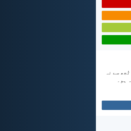
ُجھ سے نہ
ہ ہو۔