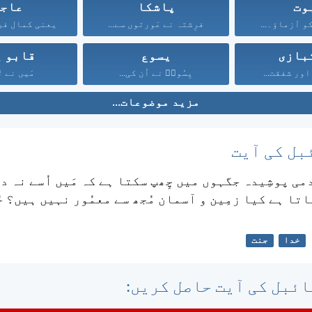
وت
پاشکا
عاج
 آزماؤ۔...
فرِشتہ نے عَورتوں سے...
یعنی کمال فرو
بازی
یسوع
قابو پ
ور شفقت...
یِسُوعؔ نے اُن کی...
مَیں نے تُ
مزید موضوعات...
بل کی آیت
ی پوشِیدہ جگہوں میں چِھپ سکتا ہے کہ مَیں اُسے نہ د
تا ہے کیا زمِین و آسمان مُجھ سے معمُور نہیں ہیں؟ خ
خدا
جنت
ئبل کی آیت حاصل کریں: