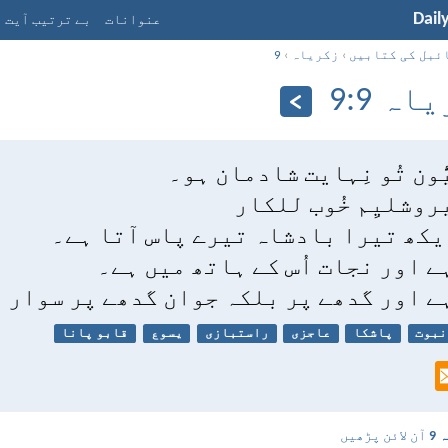
Dail
عنوانات
بے ترتیب آیت
ئبل کی کتابیں
›
زکریاہ
›
9
ہ 9:‏9
ِیُّون تُو نِہایت شادمان ہو۔
 یروشلیِم خُوب للکار
کھ تیرا بادشاہ تیرے پاس آتا ہے۔
ہے اور نجات اُس کے ہاتھ میں ہے۔
ہے اور گدھے پر بلکہ جوان گدھے پر سوار 
نبوت
پاشکا
عاجزی
راستبازی
یسوع
قابو پانا
9
آن لائن پڑھیں