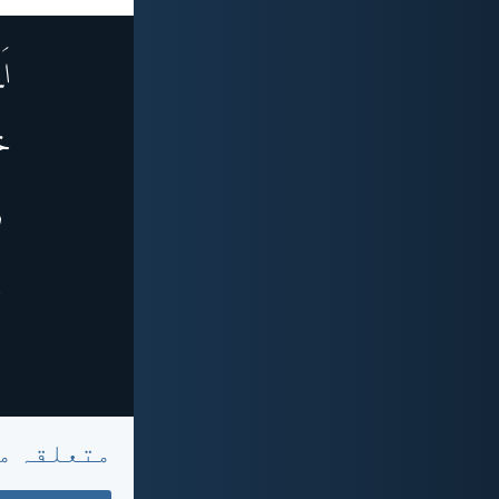
متعلقہ م