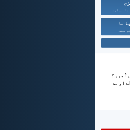
زی
تنی اور...
انا
م سے...
یکُھوں؟
ُداوند