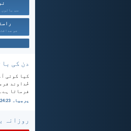
نب
سب باتوں کو
راست
جو صداقت ا
دن کی بائ
کیا کوئی آدم
خُداوند فرما
فرماتا ہے۔
یرمِیاہ 23:‏24
روزانہ با