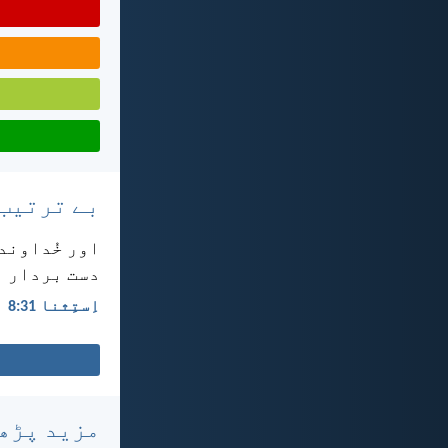
بے ترتیب
اور خُداوند 
دست بردار ہو
اِستِثنا 31:‏8
مزید پڑھ