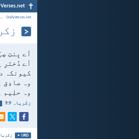
yVerses.net
DailyVerses.net
›
با
زکریا
اَے بِنتِ ص
اَے دُخترِ
کیونکہ دی
وہ صادِق 
وہ حلِیم 
زکریاہ 9:‏9
زکریاہ 
URD