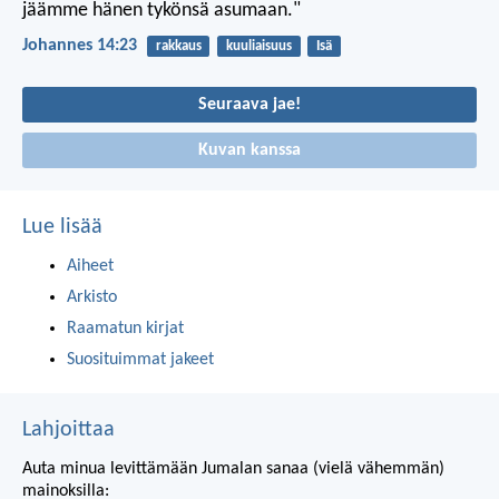
jäämme hänen tykönsä asumaan."
Johannes 14:23
rakkaus
kuuliaisuus
Isä
Seuraava jae!
Kuvan kanssa
Lue lisää
Aiheet
Arkisto
Raamatun kirjat
Suosituimmat jakeet
Lahjoittaa
Auta minua levittämään Jumalan sanaa (vielä vähemmän)
mainoksilla: