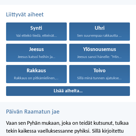
Liittyvät aiheet
Synti
Uhri
Vai ettekö tiedä, etteivät...
Sen suurempaa rakkautta ei...
Jeesus
Ylösnousemus
Jeesus katsoi heihin ja...
Jeesus sanoi hänelle: "Minä...
Rakkaus
Toivo
Rakkaus on pitkämielinen, rakkaus...
Sillä minä tunnen ajatukseni...
Lisää aiheita…
Päivän Raamatun jae
Vaan sen Pyhän mukaan, joka on teidät kutsunut, tulkaa
tekin kaikessa vaelluksessanne pyhiksi. Sillä kirjoitettu