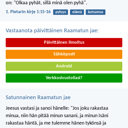
on: "Olkaa pyhät, sillä minä olen pyhä".
1. Pietarin kirje 1:15-16
pyhyys
elämä
kutsumus
Vastaanota päivittäinen Raamatun jae:
Päivittäinen ilmoitus
Sähköposti
Android
Verkkosivustollasi?
Satunnainen Raamatun jae
Jeesus vastasi ja sanoi hänelle: "Jos joku rakastaa
minua, niin hän pitää minun sanani, ja minun Isäni
rakastaa häntä, ja me tulemme hänen tykönsä ja