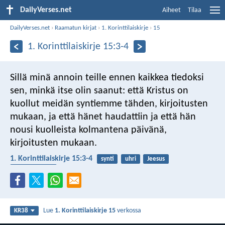
DailyVerses.net
Aiheet
Tilaa
DailyVerses.net
›
Raamatun kirjat
›
1. Korinttilaiskirje
›
15
1. Korinttilaiskirje 15:3-4
Sillä minä annoin teille ennen kaikkea tiedoksi
sen, minkä itse olin saanut: että Kristus on
kuollut meidän syntiemme tähden, kirjoitusten
mukaan, ja että hänet haudattiin ja että hän
nousi kuolleista kolmantena päivänä,
kirjoitusten mukaan.
1. Korinttilaiskirje 15:3-4
synti
uhri
Jeesus
ylösnousemus
Lue
1. Korinttilaiskirje 15
verkossa
KR38