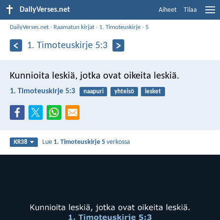
DailyVerses.net
Aiheet
Tilaa
DailyVerses.net
›
Raamatun kirjat
›
1. Timoteuskirje
›
5
1. Timoteuskirje 5:3
Kunnioita leskiä, jotka ovat oikeita leskiä.
1. Timoteuskirje 5:3
naapuri
yhteisö
lesket
Lue
1. Timoteuskirje 5
verkossa
KR38