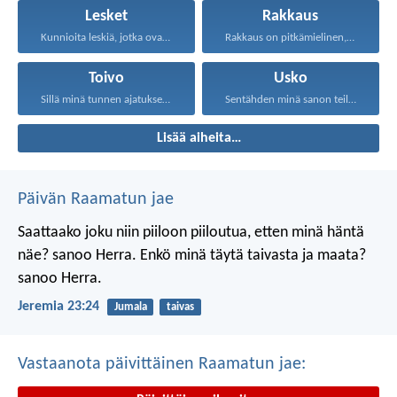
Lesket
Rakkaus
Kunnioita leskiä, jotka ovat...
Rakkaus on pitkämielinen, rakkaus...
Toivo
Usko
Sillä minä tunnen ajatukseni...
Sentähden minä sanon teille...
Lisää aiheita…
Päivän Raamatun jae
Saattaako joku niin piiloon piiloutua,
etten minä häntä
näe? sanoo Herra.
Enkö minä täytä taivasta ja maata?
sanoo Herra.
Jeremia 23:24
Jumala
taivas
Vastaanota päivittäinen Raamatun jae: