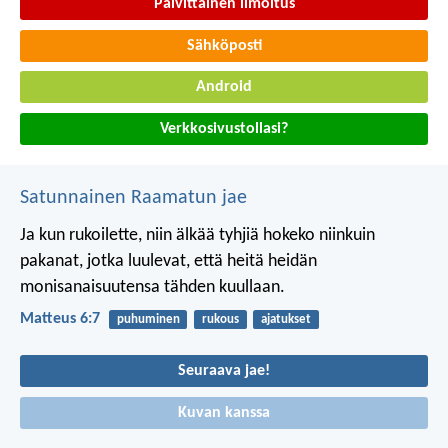
Päivittäinen ilmoitus
Sähköposti
Android
Verkkosivustollasi?
Satunnainen Raamatun jae
Ja kun rukoilette, niin älkää tyhjiä hokeko niinkuin
pakanat, jotka luulevat, että heitä heidän
monisanaisuutensa tähden kuullaan.
Matteus 6:7
puhuminen
rukous
ajatukset
Seuraava jae!
Kuvan kanssa