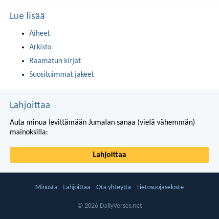
Lue lisää
Aiheet
Arkisto
Raamatun kirjat
Suosituimmat jakeet
Lahjoittaa
Auta minua levittämään Jumalan sanaa (vielä vähemmän)
mainoksilla:
Lahjoittaa
Minusta
Lahjoittaa
Ota yhteyttä
Tietosuojaseloste
© 2026 DailyVerses.net