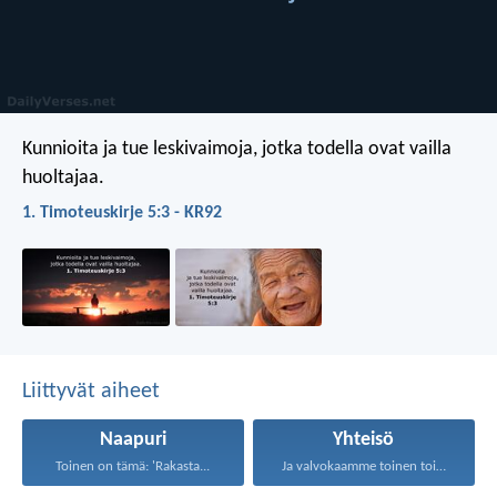
Kunnioita ja tue leskivaimoja, jotka todella ovat vailla
huoltajaa.
1. Timoteuskirje 5:3 - KR92
Liittyvät aiheet
Naapuri
Yhteisö
Toinen on tämä: 'Rakasta...
Ja valvokaamme toinen toistamme...