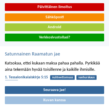
Päivittäinen ilmoitus
Sähköposti
Android
Verkkosivustollasi?
Satunnainen Raamatun jae
Katsokaa, ettei kukaan maksa pahaa pahalla. Pyrkikää
aina tekemään hyvää toisillenne ja kaikille ihmisille.
1. Tessalonikalaiskirje 5:15
nuhteettomuus
vanhurskaus
pahuus
Seuraava jae!
Kuvan kanssa