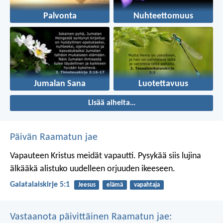
Palvonta
Nuhteettomuus
Jumalan Sana
Luotettavuus
Lisää aiheita…
Päivän Raamatun jae
Vapauteen Kristus meidät vapautti. Pysykää siis lujina
älkääkä alistuko uudelleen orjuuden ikeeseen.
Galatalaiskirje 5:1
Jeesus
elämä
vapahtaja
Vastaanota päivittäinen Raamatun jae: