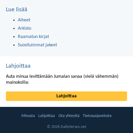
Lue lisää
Aiheet
Arkisto
Raamatun kirjat
Suosituimmat jakeet
Lahjoittaa
Auta minua levittämään Jumalan sanaa (vielä vähemmän)
mainoksilla:
Lahjoittaa
Minusta
Lahjoittaa
Ota yhteyttä
Tietosuojaseloste
© 2026 DailyVerses.net