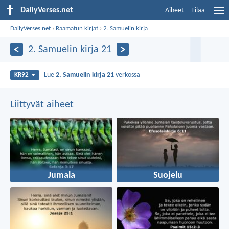
DailyVerses.net
Aiheet
Tilaa
DailyVerses.net
›
Raamatun kirjat
›
2. Samuelin kirja
2. Samuelin kirja 21
Lue
2. Samuelin kirja 21
verkossa
KR92
Liittyvät aiheet
Jumala
Suojelu