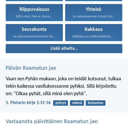
Riippuvaisuus
Yhteisö
Sillä minä, Herra, sinun...
Ja valvokaamme toinen toistamme...
Seurakunta
Rakkaus
Ja valvokaamme toinen toistamme...
Rakkaus on pitkämielinen, rakkaus...
Lisää aiheita…
Päivän Raamatun jae
Vaan sen Pyhän mukaan, joka on teidät kutsunut, tulkaa
tekin kaikessa vaelluksessanne pyhiksi. Sillä kirjoitettu
on: "Olkaa pyhät, sillä minä olen pyhä".
1. Pietarin kirje 1:15-16
pyhyys
elämä
kutsumus
Vastaanota päivittäinen Raamatun jae: