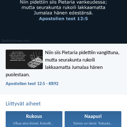
Niin siis Pietaria pidettiin vangittuna,
mutta seurakunta rukoili
lakkaamatta Jumalaa hänen
puolestaan.
Apostolien teot 12:5 - KR92
Liittyvät aiheet
Rukous
Naapuri
Olkaa aina iloiset. Rukoilkaa...
Toinen on tämä: 'Rakasta...