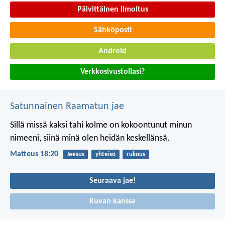
Päivittäinen ilmoitus
Sähköposti
Android
Verkkosivustollasi?
Satunnainen Raamatun jae
Sillä missä kaksi tahi kolme on kokoontunut minun
nimeeni, siinä minä olen heidän keskellänsä.
Matteus 18:20
Jeesus
yhteisö
rukous
Seuraava jae!
Kuvan kanssa