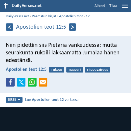
DailyVerses.net
Aiheet
Tilaa
DailyVerses.net
›
Raamatun kirjat
›
Apostolien teot
›
12
Apostolien teot 12:5
Niin pidettiin siis Pietaria vankeudessa; mutta
seurakunta rukoili lakkaamatta Jumalaa hänen
edestänsä.
Apostolien teot 12:5
rukous
naapuri
riippuvaisuus
yhteisö
seurakunta
Lue
Apostolien teot 12
verkossa
KR38