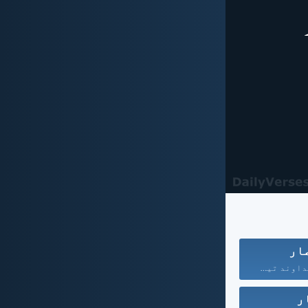
ار
کیونکہ مَیں خُداوند تیرا...
ر