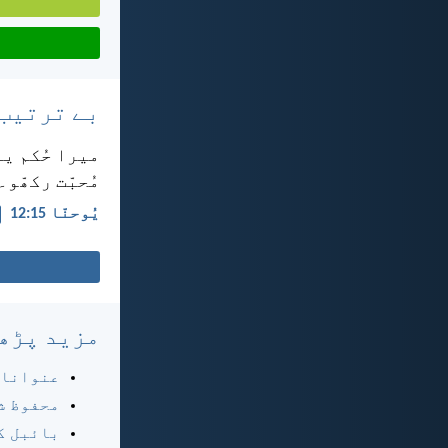
بے ترتیب
میرا حُکم یہ 
مُحبّت رکھّو۔
یُوحنّا 15:‏12
مزید پڑھ
عنوانا
محفوظ ش
بائبل ک