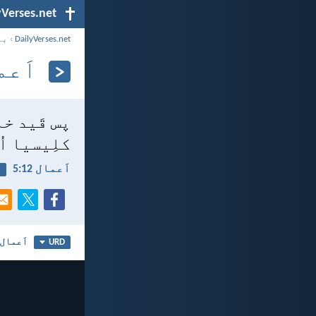
yVerses.net
DailyVerses.net
›
با
اَعمال
پس قَید خ
کلِیسیا اُ
اَعمال 12:‏5
د
اَعمال 12
URD