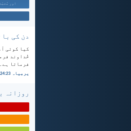
اور مُحبّت
دن کی بائ
کیا کوئی آدم
خُداوند فرما
فرماتا ہے۔
یرمِیاہ 23:‏24
روزانہ با