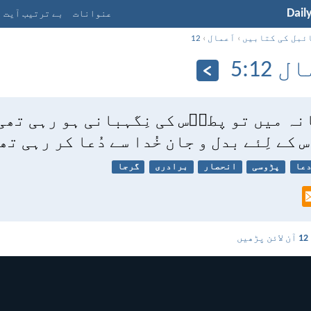
Dail
عنوانات
بے ترتیب آیت
ئبل کی کتابیں
›
اَعمال
›
12
 12:‏5
انہ میں تو پطرؔس کی نِگہبانی ہو رہی تھی
س کے لِئے بدل و جان خُدا سے دُعا کر رہی تھ
عا
پڑوسی
انحصار
برادری
گرجا
آن لائن پڑھیں