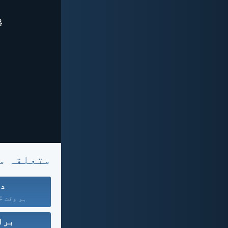
متعلقہ م
دع
ہر وقت خُ
برا