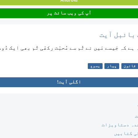
Android
آپ کی ویب سائٹ پر
 بائبل آیت
ہے کہ جَیسے مَیں نے تُم سے مُحبّت رکھّی تُم بھی ایک دُو
قانون
پیار
یسوع
اگلی آیت!
ت
دہ دستاویزات
ی کتابیں