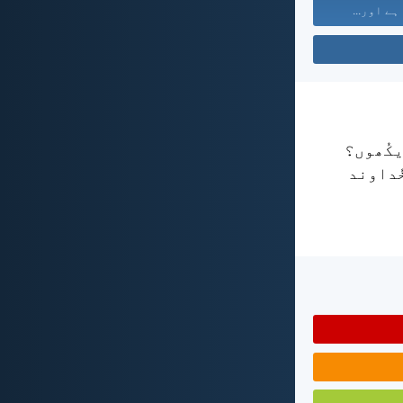
 ہے اور...
یکُھوں؟
ُداوند