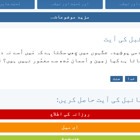
 اور نیک...
اور مُحبّت اور نیک...
مُحبّت صابِر
مزید موضوعات...
بل کی آیت
ی پوشِیدہ جگہوں میں چِھپ سکتا ہے کہ مَیں اُسے نہ د
تا ہے کیا زمِین و آسمان مُجھ سے معمُور نہیں ہیں؟ خ
خدا
جنت
ئبل کی آیت حاصل کریں:
روزانہ کی اطلاع
ای میل