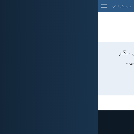
سبسکرائب
 مگر
ی۔