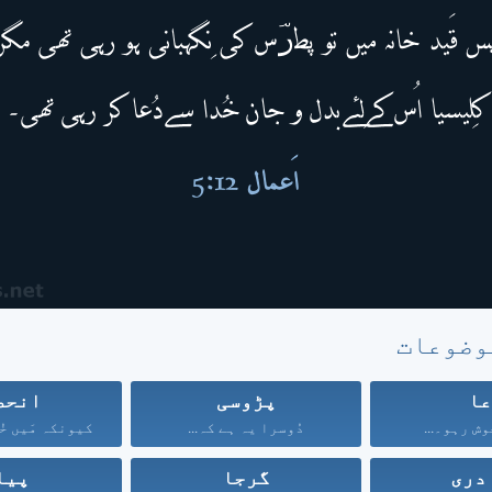
وضوعات
ا
پڑوسی
انحص
وش رہو۔...
دُوسرا یہ ہے کہ...
دری
گرجا
پیا