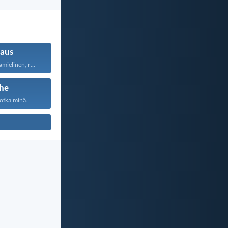
aus
Rakkaus on pitkämielinen, rakkaus...
he
otka minä...