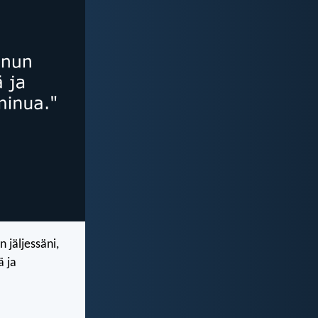
 jäljessäni,
ä ja