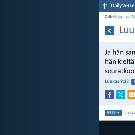
DailyVerse
DailyVerses.net
›
R
Luu
Ja hän san
hän kieltä
seuratkoo
Luukas 9:23
Lue
L
KR38