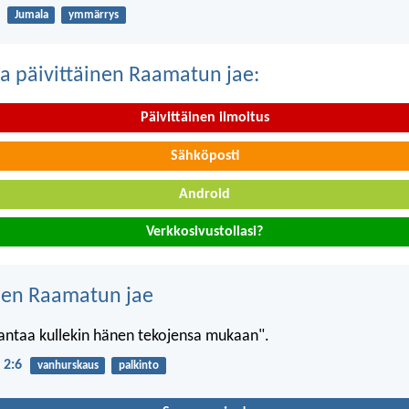
Jumala
ymmärrys
a päivittäinen Raamatun jae:
Päivittäinen ilmoitus
Sähköposti
Android
Verkkosivustollasi?
nen Raamatun jae
antaa kullekin hänen tekojensa mukaan".
 2:6
vanhurskaus
palkinto