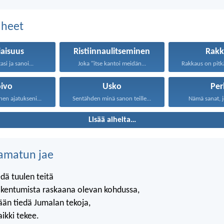
aiheet
iaisuus
Ristiinnaulitseminen
Rakk
asi ja sanoi...
Joka "itse kantoi meidän...
oivo
Usko
Per
nen ajatukseni...
Sentähden minä sanon teille...
Nämä sanat, j
Lisää aiheita…
amatun jae
edä tuulen teitä
rakentumista raskaana olevan kohdussa,
ään tiedä Jumalan tekoja,
ikki tekee.