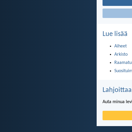
Lue lisää
Aiheet
Arkisto
Raamatun
Suositui
Lahjoittaa
Auta minua lev