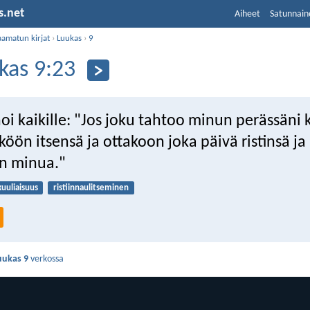
s.net
Aiheet
Satunnain
aamatun kirjat
›
Luukas
›
9
kas 9:23
oi kaikille: "Jos joku tahtoo minun perässäni 
köön itsensä ja ottakoon joka päivä ristinsä ja
n minua."
kuuliaisuus
ristiinnaulitseminen
uukas 9
verkossa