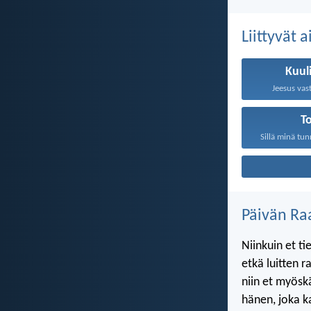
Liittyvät 
Kuul
Jeesus vast
T
Sillä minä tun
Päivän Ra
Niinkuin et ti
etkä luitten 
niin et myösk
hänen, joka ka