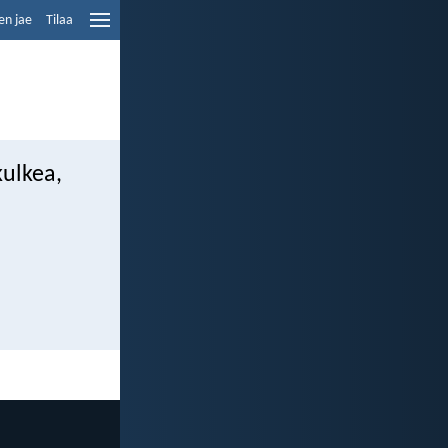
en jae
Tilaa
kulkea,