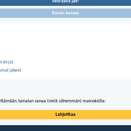
Seuraava jae!
Kuvan kanssa
 kirjat
mmat jakeet
ittämään Jumalan sanaa (vielä vähemmän) mainoksilla:
Lahjoittaa