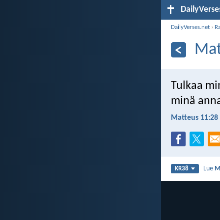
DailyVerse
DailyVerses.net
›
R
Mat
Tulkaa min
minä annan
Matteus 11:28
Lue
M
KR38