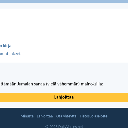
 kirjat
mmat jakeet
ittämään Jumalan sanaa (vielä vähemmän) mainoksilla:
Lahjoittaa
Minusta
Lahjoittaa
Ota yhteyttä
Tietosuojaseloste
© 2026 DailyVerses.net