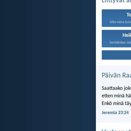
Liittyvät 
T
Sillä minä tun
Hei
Päivän Ra
Saattaako joku
etten minä h
Enkö minä täy
Jeremia 23:24