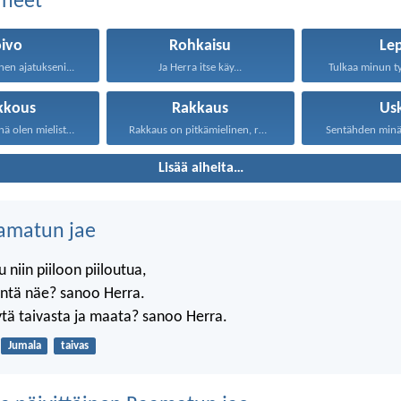
aiheet
oivo
Rohkaisu
Le
nen ajatukseni...
Ja Herra itse käy...
Tulkaa minun tyk
kkous
Rakkaus
Us
Sentähden minä olen mielistynyt...
Rakkaus on pitkämielinen, rakkaus...
Sentähden minä s
Lisää aiheita…
amatun jae
 niin piiloon piiloutua,
äntä näe? sanoo Herra.
tä taivasta ja maata? sanoo Herra.
Jumala
taivas