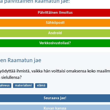
a päivittäinen Raamatun jae:
Päivittäinen ilmoitus
Sähköposti
Android
Verkkosivustollasi?
nen Raamatun jae
 hyödyttää ihmistä, vaikka hän voittaisi omaksensa koko maail
 sielullensa?
ahneus
materialismi
elämä
Seuraava jae!
Kuvan kanssa