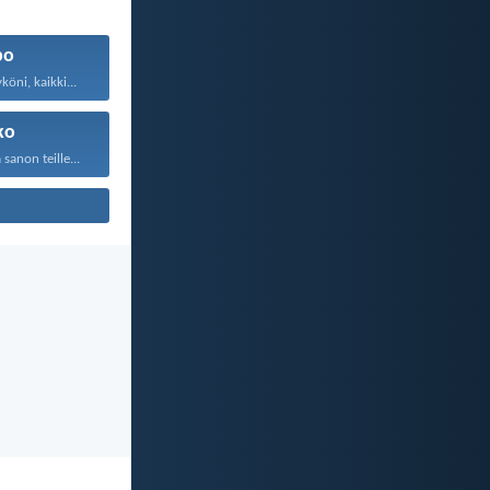
po
öni, kaikki...
ko
anon teille...