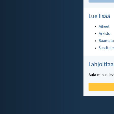
Lue lisää
Aiheet
Arkisto
Raamatun
Suositui
Lahjoittaa
Auta minua lev