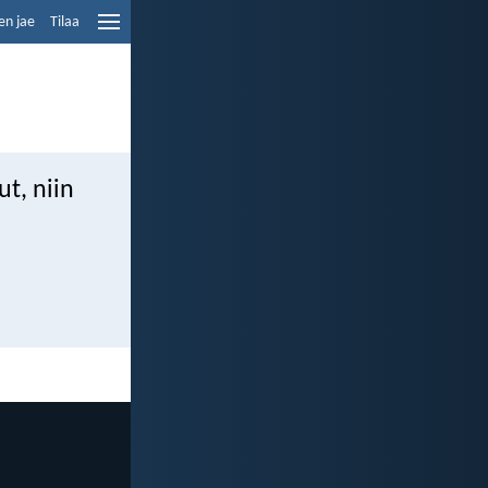
en jae
Tilaa
ut, niin