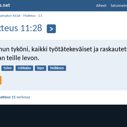
s.net
Aiheet
Satunnain
aamatun kirjat
›
Matteus
›
11
teus 11:28
un tyköni, kaikki työtätekeväiset ja raskautet
 teille levon.
toivo
rohkaisu
lepo
heikkous
atteus 11
verkossa