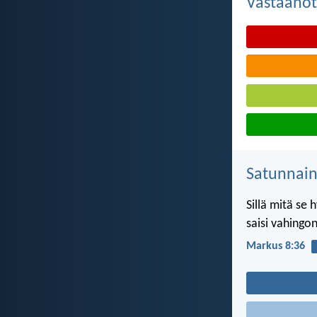
Vastaanot
Satunnai
Sillä mitä se
saisi vahingon
Markus 8:36