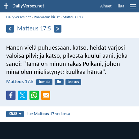
DailyVerses.net
Aiheet
Tilaa
DailyVerses.net
›
Raamatun kirjat
›
Matteus
›
17
Matteus 17:5
Hänen vielä puhuessaan, katso, heidät varjosi
valoisa pilvi; ja katso, pilvestä kuului ääni, joka
sanoi: "Tämä on minun rakas Poikani, johon
minä olen mielistynyt; kuulkaa häntä".
Matteus 17:5
Jumala
ilo
Jeesus
Lue
Matteus 17
verkossa
KR38