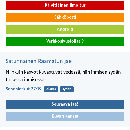
Päivittäinen ilmoitus
Sähköposti
Android
Verkkosivustollasi?
Satunnainen Raamatun jae
Niinkuin kasvot kuvastuvat vedessä,
niin ihmisen sydän
toisessa ihmisessä.
Sananlaskut 27:19
elämä
sydän
Seuraava jae!
Kuvan kanssa