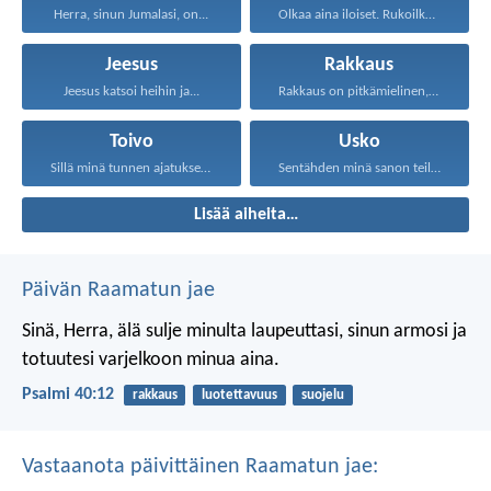
Herra, sinun Jumalasi, on...
Olkaa aina iloiset. Rukoilkaa...
Jeesus
Rakkaus
Jeesus katsoi heihin ja...
Rakkaus on pitkämielinen, rakkaus...
Toivo
Usko
Sillä minä tunnen ajatukseni...
Sentähden minä sanon teille...
Lisää aiheita…
Päivän Raamatun jae
Sinä, Herra, älä sulje minulta laupeuttasi,
sinun armosi ja
totuutesi varjelkoon minua aina.
Psalmi 40:12
rakkaus
luotettavuus
suojelu
Vastaanota päivittäinen Raamatun jae: