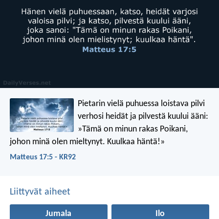
Pietarin vielä puhuessa loistava pilvi
verhosi heidät ja pilvestä kuului ääni:
»Tämä on minun rakas Poikani,
johon minä olen mieltynyt. Kuulkaa häntä!»
Matteus 17:5 - KR92
Liittyvät aiheet
Jumala
Ilo